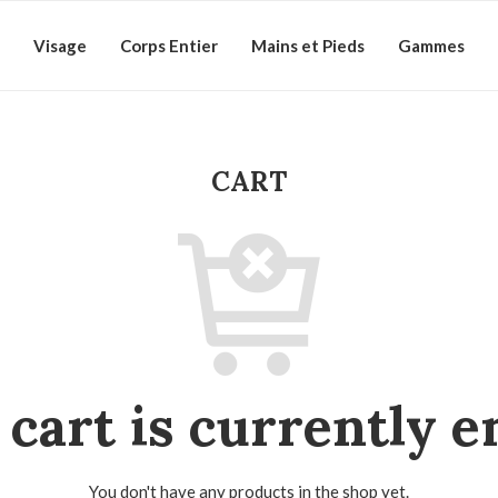
Visage
Corps Entier
Mains et Pieds
Gammes
CART
 cart is currently e
You don't have any products in the shop yet.