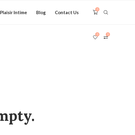
0
Plaisir Intime
Blog
Contact Us
0
0
mpty.