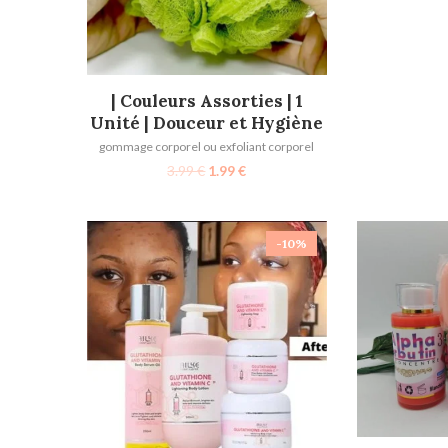
AJOUTER AU PANIER
| Couleurs Assorties | 1
Unité | Douceur et Hygiène
gommage corporel ou exfoliant corporel
3.99
€
1.99
€
-10%