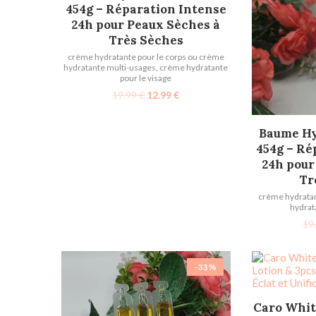
454g – Réparation Intense
24h pour Peaux Sèches à
Très Sèches
crème hydratante pour le corps ou crème
hydratante multi-usages
,
crème hydratante
pour le visage
19.99
€
12.99
€
AJOU
Baume Hy
454g – Ré
24h pour
Tr
crème hydratan
hydrat
19
-33%
AJOU
Caro Whit