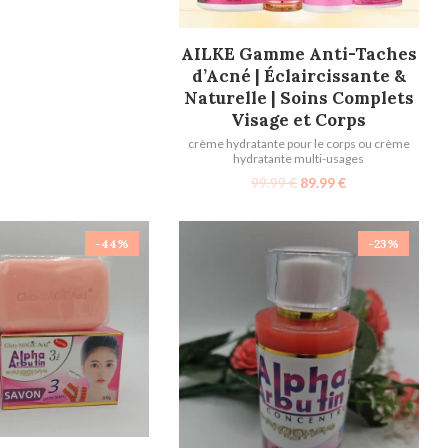
AJOUTER AU PANIER
AILKE Gamme Anti-Taches
d’Acné | Éclaircissante &
Naturelle | Soins Complets
Visage et Corps
crème hydratante pour le corps ou crème
hydratante multi-usages
99.99
€
89.99
€
-44%
-23%