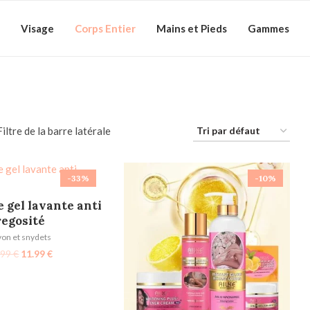
Visage
Corps Entier
Mains et Pieds
Gammes
Filtre de la barre latérale
-33%
-10%
TER AU PANIER
 gel lavante anti
regosité
von et snydets
.99
€
11.99
€