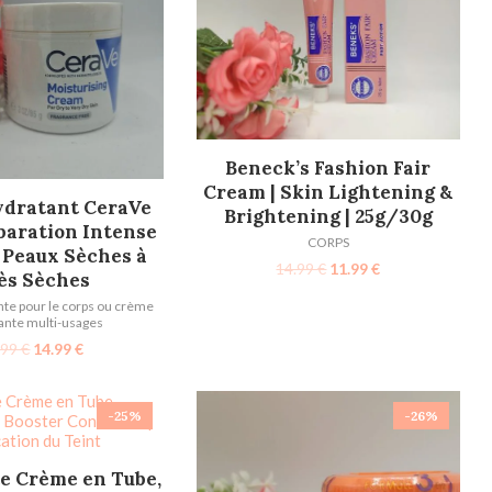
AJOUTER AU PANIER
Beneck’s Fashion Fair
Cream | Skin Lightening &
TER AU PANIER
dratant CeraVe
Brightening | 25g/30g
paration Intense
CORPS
 Peaux Sèches à
14.99
€
11.99
€
ès Sèches
te pour le corps ou crème
ante multi-usages
.99
€
14.99
€
-25%
-26%
TER AU PANIER
e Crème en Tube,