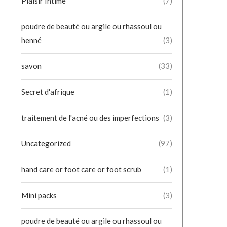
Plaisir Intime
(7)
poudre de beauté ou argile ou rhassoul ou
henné
(3)
savon
(33)
Secret d'afrique
(1)
traitement de l'acné ou des imperfections
(3)
Uncategorized
(97)
hand care or foot care or foot scrub
(1)
Mini packs
(3)
poudre de beauté ou argile ou rhassoul ou