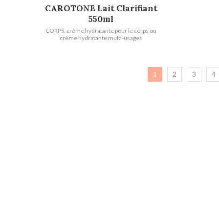
LIRE LA SUITE
CAROTONE Lait Clarifiant
550ml
CORPS
,
crème hydratante pour le corps ou
crème hydratante multi-usages
1
2
3
4