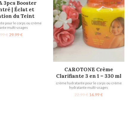
& 3pcs Booster
tré | Éclat et
ation du Teint
te pour le corps ou crème
ante multi-usages
.99
€
29.99
€
AJOUTER AU PANIER
CAROTONE Crème
Clarifiante 3 en 1 – 330 ml
crème hydratante pour le corps ou crème
hydratante multi-usages
22.99
€
16.99
€