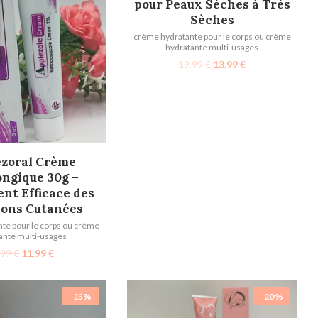
pour Peaux Sèches à Très
Sèches
crème hydratante pour le corps ou crème
hydratante multi-usages
19.99
€
13.99
€
TER AU PANIER
ezoral Crème
ongique 30g –
nt Efficace des
ions Cutanées​
te pour le corps ou crème
ante multi-usages
.99
€
11.99
€
-25%
-20%