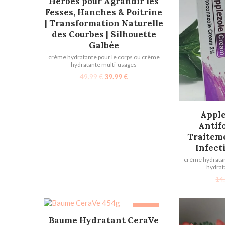
Herbes pour Agrandir les
Fesses, Hanches & Poitrine
| Transformation Naturelle
des Courbes | Silhouette
Galbée
crème hydratante pour le corps ou crème
hydratante multi-usages
49.99
€
39.99
€
AJOU
​Appl
Antif
Traiteme
Infect
crème hydratan
hydrat
14
-35%
AJOUTER AU PANIER
Baume Hydratant CeraVe