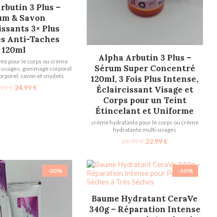
TER AU PANIER
rbutin 3 Plus –
um & Savon
issants 3× Plus
es Anti-Taches
120ml
AJOUTER AU PANIER
Alpha Arbutin 3 Plus –
te pour le corps ou crème
Sérum Super Concentré
i-usages
,
gommage corporel
orporel
,
savon et snydets
120ml, 3 Fois Plus Intense,
.99
€
24.99
€
Éclaircissant Visage et
Corps pour un Teint
Étincelant et Uniforme
crème hydratante pour le corps ou crème
hydratante multi-usages
29.99
€
22.99
€
-20%
-30%
AJOUTER AU PANIER
Baume Hydratant CeraVe
340g – Réparation Intense