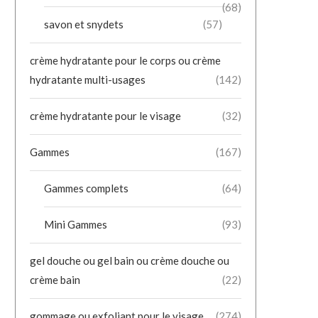
(68)
savon et snydets
(57)
crème hydratante pour le corps ou crème
hydratante multi-usages
(142)
crème hydratante pour le visage
(32)
Gammes
(167)
Gammes complets
(64)
Mini Gammes
(93)
gel douche ou gel bain ou crème douche ou
crème bain
(22)
gommage ou exfoliant pour le visage
(274)