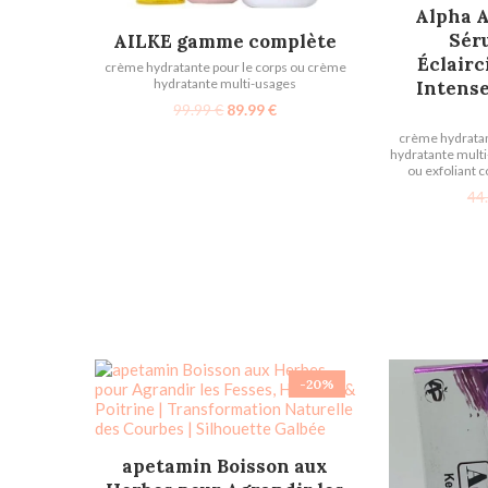
AJOU
Alpha A
AJOUTER AU PANIER
Sér
AILKE gamme complète
Éclairc
crème hydratante pour le corps ou crème
hydratante multi-usages
Intens
99.99
€
89.99
€
crème hydratan
hydratante mult
ou exfoliant c
44
-20%
AJOUTER AU PANIER
apetamin Boisson aux