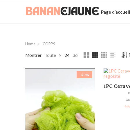
Page d’accueil
Home
CORPS
Montrer
Toute
9
24
36
-50%
AJOU
1PC Cerave
sa
17