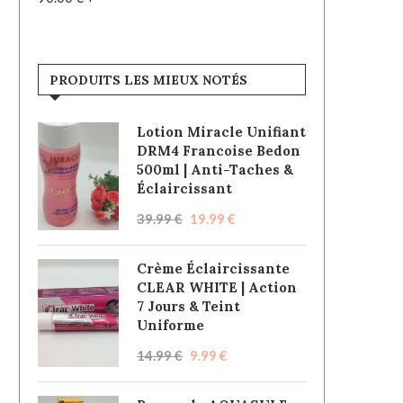
PRODUITS LES MIEUX NOTÉS
Lotion Miracle Unifiant
DRM4 Francoise Bedon
500ml | Anti-Taches &
Éclaircissant
39.99
€
19.99
€
Crème Éclaircissante
CLEAR WHITE | Action
7 Jours & Teint
Uniforme
14.99
€
9.99
€