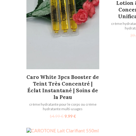
Lotion 
Concen
Unific
crème hydratan
hydrat
39
AJOUTER AU PANIER
Caro White 3pcs Booster de
Teint Très Concentré |
Éclat Instantané | Soins de
la Peau
crème hydratante pour le corps ou crème
hydratante multi-usages
14.99
€
9.99
€