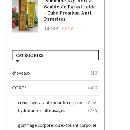
Pommade AQUASULF
Scabicide Parasiticide
- Tube Premium Anti-
Parasites
14.99
€
9.99
€
CATÉGORIES
cheveaux
(13)
CORPS
(400)
crème hydratante pour le corps ou crème
hydratante multi-usages
(275)
gommage corporel ou exfoliant corporel