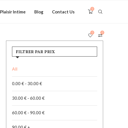
0
Plaisir Intime
Blog
Contact Us
0
0
FILTRER PAR PRIX
All
0.00
€
-
30.00
€
30.00
€
-
60.00
€
60.00
€
-
90.00
€
90.00
€
+