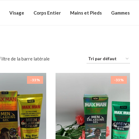
Visage
Corps Entier
Mains et Pieds
Gammes
Filtre de la barre latérale
-33%
-33%