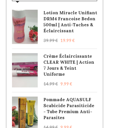
Lotion Miracle Unifiant
DRM4 Francoise Bedon
500ml | Anti-Taches &
Éclaircissant
39.99
€
19.99
€
Crème Éclaircissante
CLEAR WHITE | Action
7 Jours & Teint
Uniforme
14.99
€
9.99
€
Pommade AQUASULF
Scabicide Parasiticide
- Tube Premium Anti-
Parasites
14.99
€
9.99
€