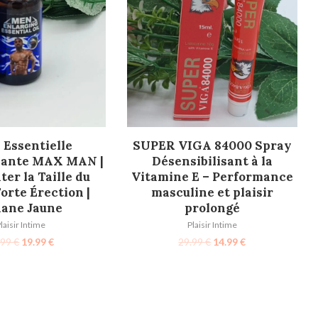
TER AU PANIER
AJOUTER AU PANIER
 Essentielle
SUPER VIGA 84000 Spray
sante MAX MAN |
Désensibilisant à la
er la Taille du
Vitamine E – Performance
Forte Érection |
masculine et plaisir
ane Jaune
prolongé
laisir Intime
Plaisir Intime
.99
€
19.99
€
29.99
€
14.99
€