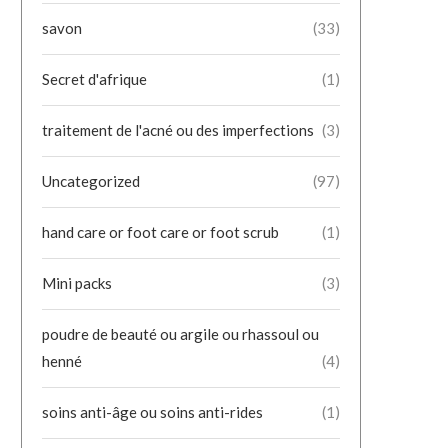
savon
(33)
Secret d'afrique
(1)
traitement de l'acné ou des imperfections
(3)
Uncategorized
(97)
hand care or foot care or foot scrub
(1)
Mini packs
(3)
poudre de beauté ou argile ou rhassoul ou
henné
(4)
soins anti-âge ou soins anti-rides
(1)