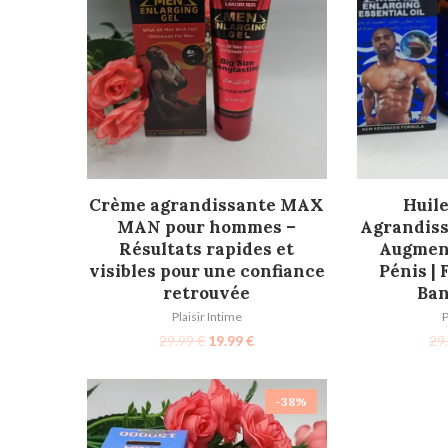
AJOUTER AU PANIER
AJOU
Crème agrandissante MAX
Huile
MAN pour hommes –
Agrandis
Résultats rapides et
Augment
visibles pour une confiance
Pénis | 
retrouvée
Ban
Plaisir Intime
P
29.99
€
19.99
€
29
-38%