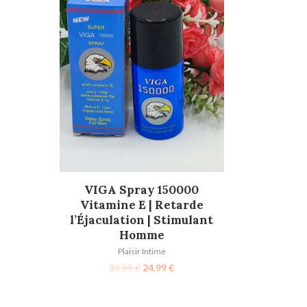
AJOUTER AU PANIER
VIGA Spray 150000
Vitamine E | Retarde
l’Éjaculation | Stimulant
Homme
Plaisir Intime
39.99
€
24.99
€