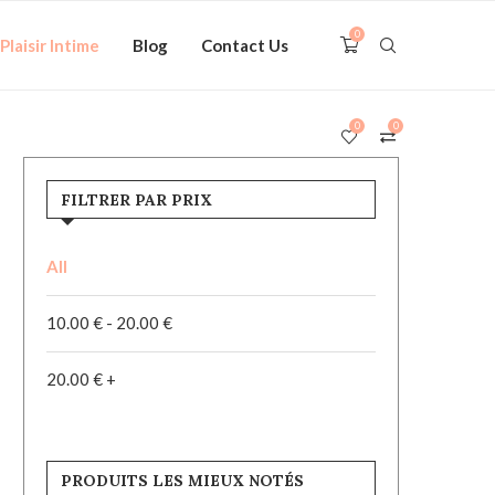
0
Plaisir Intime
Blog
Contact Us
0
0
FILTRER PAR PRIX
All
10.00
€
-
20.00
€
20.00
€
+
PRODUITS LES MIEUX NOTÉS