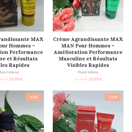
TER AU PANIER
AJOUTER AU PANIER
randissante MAX
Crème Agrandissante MAX
our Hommes –
MAN Pour Hommes –
ion Performance
Amélioration Performance
ne et Résultats
Masculine et Résultats
bles Rapides
Visibles Rapides
laisir Intime
Plaisir Intime
.99
€
19.99
€
29.99
€
19.99
€
-33%
-50%