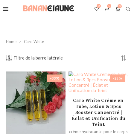
0
0
0
Home
Caro White
Filtre de la barre latérale
-33%
-25%
AJOUTER AU PANIER
Caro White Crème en
Tube, Lotion & 3pcs
Booster Concentré |
Éclat et Unification du
Teint
crème hydratante pour le corps