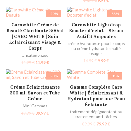
14.99
€
9.99
€
-20%
-33%
AJOUTER AU PANIER
AJOUTER AU PANIER
Carowhite Crème de
​Carowhite Lightdrop
Beauté Clarifiante 300ml
Booster d’eclat – Sérum
| CARO WHITE | Soin
Actif 3 Ampoules​
Éclaircissant Visage &
crème hydratante pour le corps
Corps
ou crème hydratante multi-
usages
Uncategorized
14.99
€
9.99
€
14.99
€
11.99
€
-20%
-11%
AJOUTER AU PANIER
AJOUTER AU PANIER
Crème Éclaircissante
Gamme Complète Caro
300 ml, Savon et Tube
White | Éclaircissant &
Crème
Hydratant pour une Peau
Éclatante
Mini Gammes
traitement dépigmentant ou
49.99
€
39.99
€
traitement anti-tâches
89.99
€
79.99
€