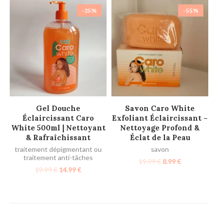
-25%
-55%
AJOUTER AU PANIER
AJOUTER AU PANIER
Gel Douche
Savon Caro White
Éclaircissant Caro
Exfoliant Éclaircissant –
White 500ml | Nettoyant
Nettoyage Profond &
& Rafraîchissant
Éclat de la Peau
traitement dépigmentant ou
savon
traitement anti-tâches
19.99
€
8.99
€
19.99
€
14.99
€