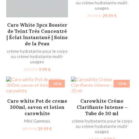
ou crème hydratante multi-
usages
39.99
€
29.99
€
AJOUTER AU PANIER
Caro White 3pcs Booster
de Teint Très Concentré
| Éclat Instantané | Soins
de la Peau
crème hydratante pour le corps
ou crème hydratante multi-
usages
14.99
€
9.99
€
-20%
-33%
AJOUTER AU PANIER
AJOUTER AU PANIER
Caro white Pot de creme
​Carowhite Crème
300ml, savon et lotion
Clarifiante Intense –
carowhite
Tube de 30 ml​
Mini Gammes
crème hydratante pour le corps
ou crème hydratante multi-
49.99
€
39.99
€
usages