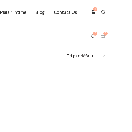
0
Plaisir Intime
Blog
Contact Us
0
0