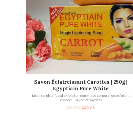
AJOUTER AU PANIER
Savon Éclaircissant Carottes | 250g |
Egyptiain Pure White
facial scrub or facial exfoliator
,
gommage corporel ou exfoliant
corporel
,
savon et snydets
14.99
€
11.99
€