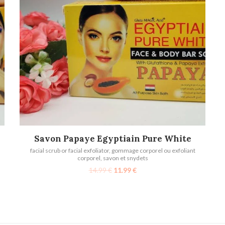
AJOUTER AU PANIER
Savon Papaye Egyptiain Pure White
facial scrub or facial exfoliator
,
gommage corporel ou exfoliant
corporel
,
savon et snydets
14.99
€
11.99
€