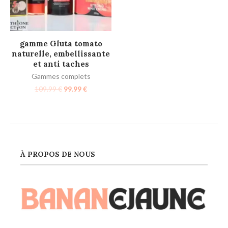
AJOUTER AU PANIER
gamme Gluta tomato
naturelle, embellissante
et anti taches
Gammes complets
109.99
€
99.99
€
À PROPOS DE NOUS