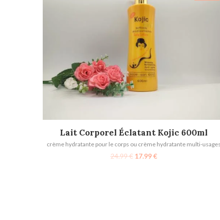
AJOUTER AU PANIER
Lait Corporel Éclatant Kojic 600ml
crème hydratante pour le corps ou crème hydratante multi-usage
24.99
€
17.99
€