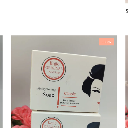
S
-33%