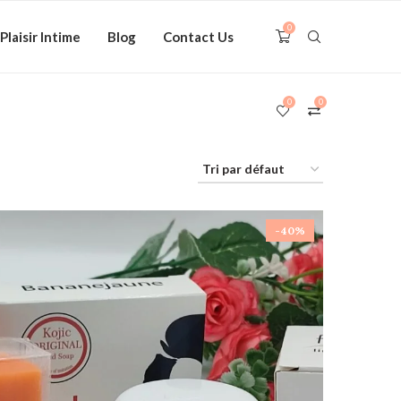
0
Plaisir Intime
Blog
Contact Us
0
0
-40%