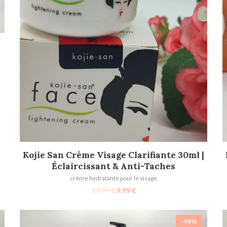
AJOUTER AU PANIER
Kojie San Crème Visage Clarifiante 30ml |
Éclaircissant & Anti-Taches
crème hydratante pour le visage
17.99
€
9.99
€
-99%