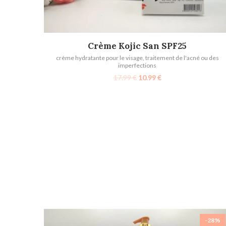
AJOUTER AU PANIER
Crème Kojic San SPF25
crème hydratante pour le visage
,
traitement de l'acné ou des
imperfections
17.99
€
10.99
€
-28%