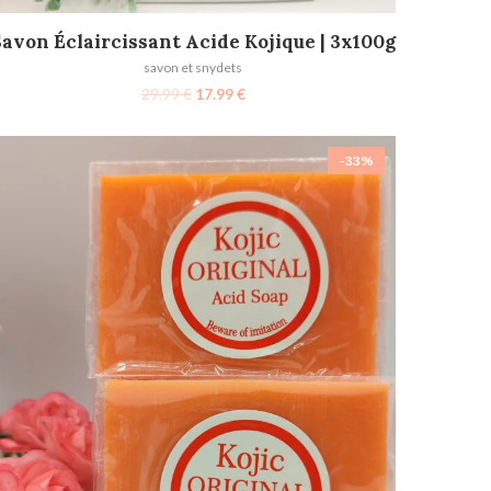
AJOUTER AU PANIER
avon Éclaircissant Acide Kojique | 3x100g
savon et snydets
29.99
€
17.99
€
-33%