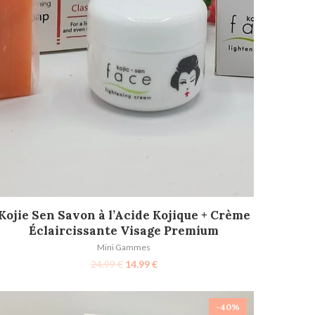
AJOUTER AU PANIER
Kojie Sen Savon à l’Acide Kojique + Crème
Éclaircissante Visage Premium
Mini Gammes
24.99
€
14.99
€
-40%