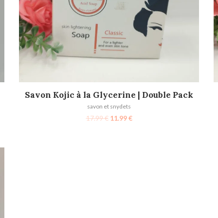
AJOUTER AU PANIER
Savon Kojic à la Glycerine | Double Pack
savon et snydets
17.99
€
11.99
€