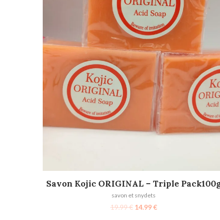
AJOUTER AU PANIER
Savon Kojic ORIGINAL – Triple Pack100
savon et snydets
19.99
€
14.99
€