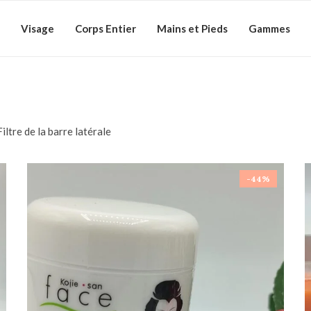
Visage
Corps Entier
Mains et Pieds
Gammes
Filtre de la barre latérale
-44%