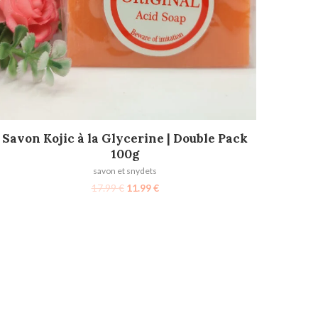
AJOUTER AU PANIER
Savon Kojic à la Glycerine | Double Pack
100g
savon et snydets
17.99
€
11.99
€