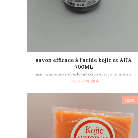
AJOUTER AU PANIER
savon efficace à l’acide kojic et AHA
700ML
gommage corporel ou exfoliant corporel
,
savon et snydets
24.99
€
19.99
€
-25%