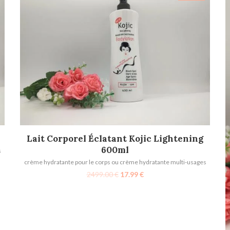
AJOUTER AU PANIER
Lait Corporel Éclatant Kojic Lightening
600ml
s
crème hydratante pour le corps ou crème hydratante multi-usages
2499.00
€
17.99
€