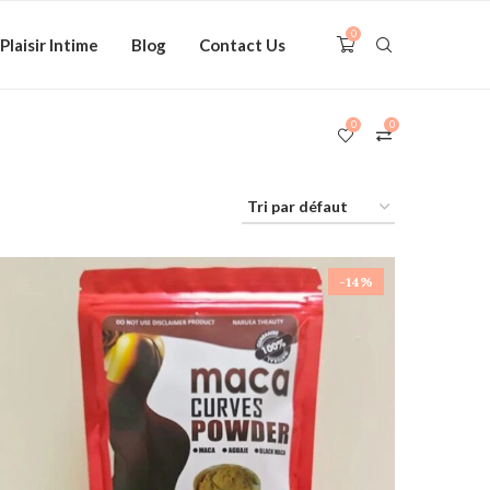
0
Plaisir Intime
Blog
Contact Us
0
0
-14%