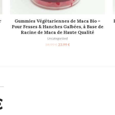
AJOUTER AU PANIER
r
Gummies Végétariennes de Maca Bio –
Pour Fesses & Hanches Galbées, à Base de
Racine de Maca de Haute Qualité
Uncategorized
34.99
€
23.99
€