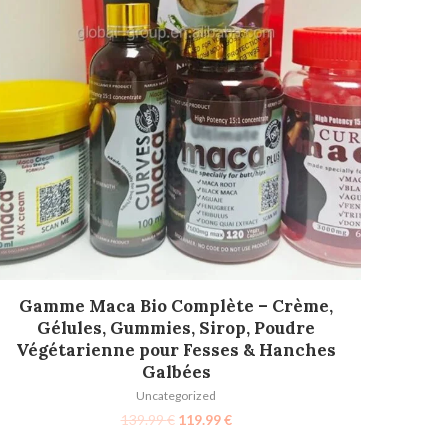
AJOUTER AU PANIER
Gamme Maca Bio Complète – Crème,
Gélules, Gummies, Sirop, Poudre
Végétarienne pour Fesses & Hanches
Galbées
Uncategorized
139.99
€
119.99
€