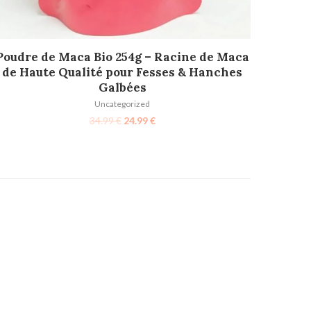
AJOUTER AU PANIER
Poudre de Maca Bio 254g – Racine de Maca
de Haute Qualité pour Fesses & Hanches
Galbées
Uncategorized
34.99
€
24.99
€