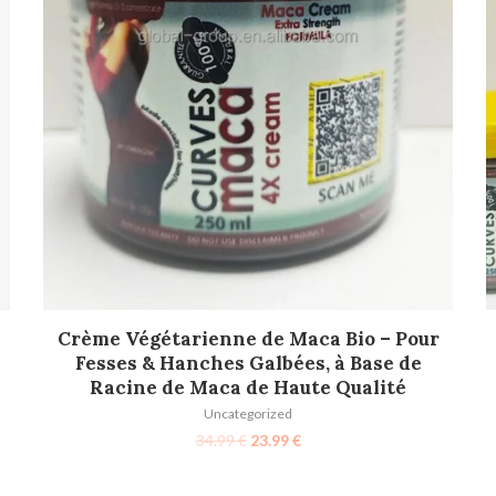
AJOUTER AU PANIER
Crème Végétarienne de Maca Bio – Pour
Fesses & Hanches Galbées, à Base de
Racine de Maca de Haute Qualité
Uncategorized
34.99
€
23.99
€