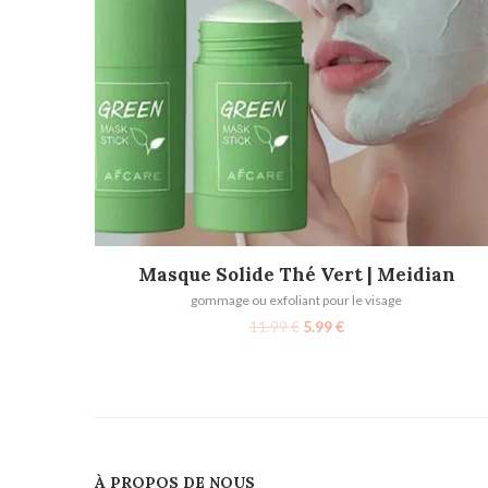
AJOUTER AU PANIER
Masque Solide Thé Vert | Meidian
gommage ou exfoliant pour le visage
11.99
€
5.99
€
À PROPOS DE NOUS