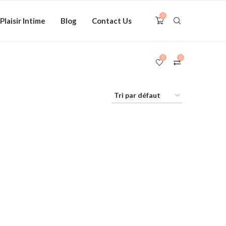
0
Plaisir Intime
Blog
Contact Us
0
0