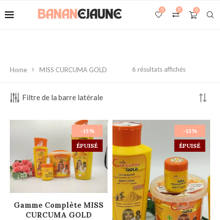
0
0
0
6 résultats affichés
Home
MISS CURCUMA GOLD
Filtre de la barre latérale
-13%
-13%
ÉPUISÉ
ÉPUISÉ
LIRE LA SUITE
Gamme Complète MISS
CURCUMA GOLD