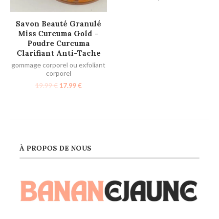
AJOUTER AU PANIER
Savon Beauté Granulé
Miss Curcuma Gold –
Poudre Curcuma
Clarifiant Anti-Tache
gommage corporel ou exfoliant
corporel
19.99
€
17.99
€
À PROPOS DE NOUS