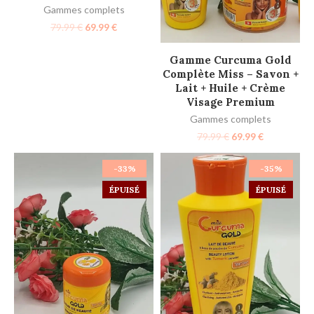
Gammes complets
79.99
€
69.99
€
LIRE LA SUITE
Gamme Curcuma Gold
Complète Miss – Savon +
Lait + Huile + Crème
Visage Premium
Gammes complets
79.99
€
69.99
€
-33%
-35%
ÉPUISÉ
ÉPUISÉ