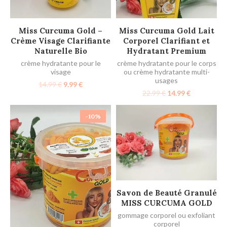
LIRE LA SUITE
LIRE LA SUITE
Miss Curcuma Gold –
Miss Curcuma Gold Lait
Crème Visage Clarifiante
Corporel Clarifiant et
Naturelle Bio
Hydratant Premium
crème hydratante pour le
crème hydratante pour le corps
visage
ou crème hydratante multi-
usages
14.99
€
9.99
€
22.99
€
14.99
€
-10%
LIRE LA SUITE
Savon de Beauté Granulé
MISS CURCUMA GOLD
gommage corporel ou exfoliant
corporel