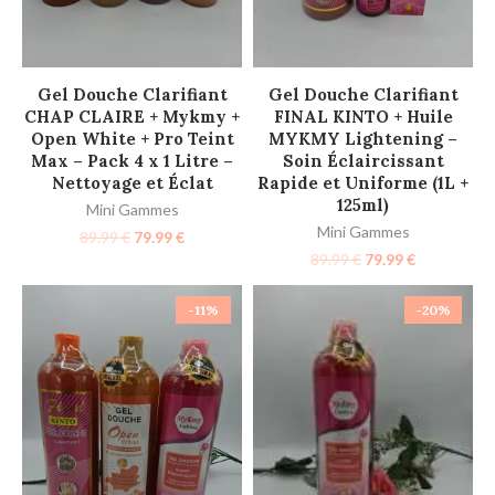
AJOUTER AU PANIER
AJOUTER AU PANIER
Gel Douche Clarifiant
Gel Douche Clarifiant
CHAP CLAIRE + Mykmy +
FINAL KINTO + Huile
Open White + Pro Teint
MYKMY Lightening –
Max – Pack 4 x 1 Litre –
Soin Éclaircissant
Nettoyage et Éclat
Rapide et Uniforme (1L +
125ml)
Mini Gammes
Mini Gammes
89.99
€
79.99
€
89.99
€
79.99
€
-11%
-20%