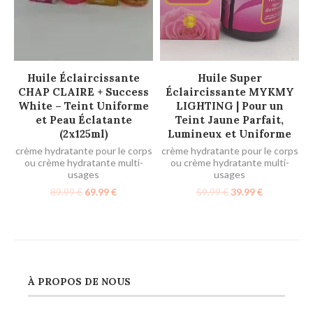
AJOUTER AU PANIER
AJOUTER AU PANIER
Huile Éclaircissante
Huile Super
CHAP CLAIRE + Success
Éclaircissante MYKMY
White – Teint Uniforme
LIGHTING | Pour un
et Peau Éclatante
Teint Jaune Parfait,
(2x125ml)
Lumineux et Uniforme
crème hydratante pour le corps
crème hydratante pour le corps
ou crème hydratante multi-
ou crème hydratante multi-
usages
usages
89.99
€
69.99
€
59.99
€
39.99
€
À PROPOS DE NOUS