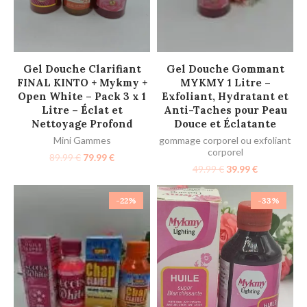
AJOUTER AU PANIER
AJOUTER AU PANIER
Gel Douche Clarifiant
Gel Douche Gommant
FINAL KINTO + Mykmy +
MYKMY 1 Litre –
Open White – Pack 3 x 1
Exfoliant, Hydratant et
Litre – Éclat et
Anti-Taches pour Peau
Nettoyage Profond
Douce et Éclatante
Mini Gammes
gommage corporel ou exfoliant
corporel
89.99
€
79.99
€
49.99
€
39.99
€
-22%
-33%