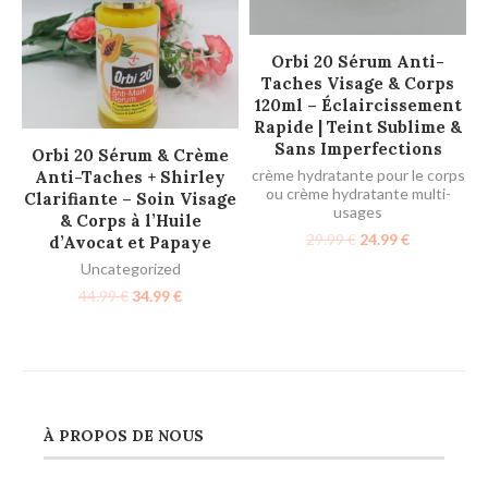
AJOUTER AU PANIER
Orbi 20 Sérum Anti-
Taches Visage & Corps
120ml – Éclaircissement
Rapide | Teint Sublime &
Sans Imperfections
AJOUTER AU PANIER
Orbi 20 Sérum & Crème
crème hydratante pour le corps
Anti-Taches + Shirley
ou crème hydratante multi-
Clarifiante – Soin Visage
usages
& Corps à l’Huile
29.99
€
24.99
€
d’Avocat et Papaye
Uncategorized
44.99
€
34.99
€
À PROPOS DE NOUS