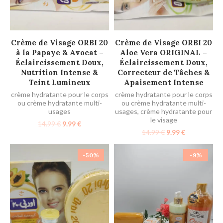
AJOUTER AU PANIER
AJOUTER AU PANIER
Crème de Visage ORBI 20
Crème de Visage ORBI 20
à la Papaye & Avocat –
Aloe Vera ORIGINAL –
Éclaircissement Doux,
Éclaircissement Doux,
Nutrition Intense &
Correcteur de Tâches &
Teint Lumineux
Apaisement Intense
crème hydratante pour le corps
crème hydratante pour le corps
ou crème hydratante multi-
ou crème hydratante multi-
usages
usages
,
crème hydratante pour
le visage
14.99
€
9.99
€
14.99
€
9.99
€
-50%
-9%