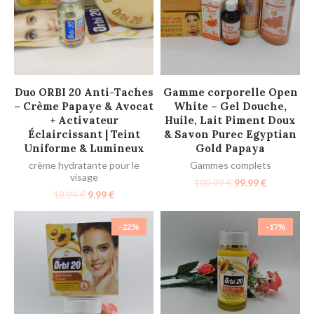
AJOUTER AU PANIER
AJOUTER AU PANIER
Duo ORBI 20 Anti-Taches
Gamme corporelle Open
– Crème Papaye & Avocat
White – Gel Douche,
+ Activateur
Huile, Lait Piment Doux
Éclaircissant | Teint
& Savon Purec Egyptian
Uniforme & Lumineux
Gold Papaya
crème hydratante pour le
Gammes complets
visage
109.99
€
99.99
€
19.99
€
9.99
€
-22%
-17%