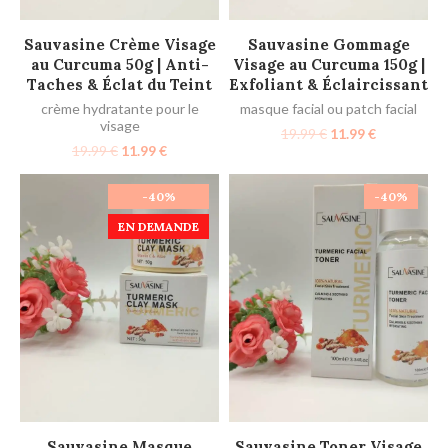
AJOUTER AU PANIER
AJOUTER AU PANIER
Sauvasine Crème Visage
Sauvasine Gommage
au Curcuma 50g | Anti-
Visage au Curcuma 150g |
Taches & Éclat du Teint
Exfoliant & Éclaircissant
crème hydratante pour le
masque facial ou patch facial
visage
19.99
€
11.99
€
19.99
€
11.99
€
-40%
-40%
EN DEMANDE
AJOUTER AU PANIER
AJOUTER AU PANIER
Sauvasine Masque
Sauvasine Toner Visage