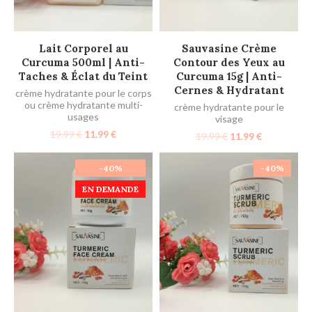
AJOUTER AU PANIER
AJOUTER AU PANIER
Lait Corporel au
Sauvasine Crème
Curcuma 500ml | Anti-
Contour des Yeux au
Taches & Éclat du Teint
Curcuma 15g | Anti-
Cernes & Hydratant
crème hydratante pour le corps
ou crème hydratante multi-
crème hydratante pour le
usages
visage
19.99
€
11.99
€
19.99
€
11.99
€
-40%
-40%
EN DEMANDE