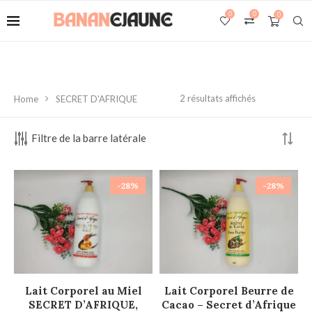
0
0
0
2 résultats affichés
Home
SECRET D'AFRIQUE
Filtre de la barre latérale
-28%
-28%
AJOUTER AU PANIER
AJOUTER AU PANIER
Lait Corporel au Miel
Lait Corporel Beurre de
SECRET D’AFRIQUE,
Cacao – Secret d’Afrique