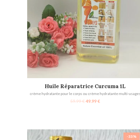
AJOUTER AU PANIER
Huile Réparatrice Curcuma 1L
crème hydratante pour le corps ou crème hydratante multi-usage
59.99
€
49.99
€
-33%