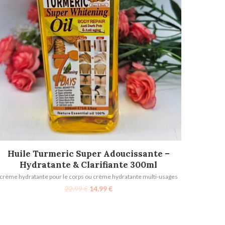
AJOUTER AU PANIER
Huile Turmeric Super Adoucissante –
Hydratante & Clarifiante 300ml
crème hydratante pour le corps ou crème hydratante multi-usages
22.99
€
14.99
€