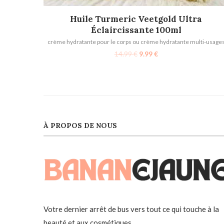
AJOUTER AU PANIER
Huile Turmeric Veetgold Ultra
Éclaircissante 100ml
crème hydratante pour le corps ou crème hydratante multi-usage
14.99
€
9.99
€
À PROPOS DE NOUS
Votre dernier arrêt de bus vers tout ce qui touche à la
beauté et aux cosmétiques