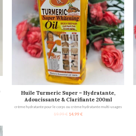
s
AJOUTER AU PANIER
Huile Turmeric Super – Hydratante,
Adoucissante & Clarifiante 200ml
crème hydratante pour le corps ou crème hydratante multi-usages
19.99
€
14.99
€