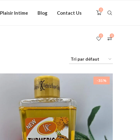
0
Plaisir Intime
Blog
Contact Us
0
0
-35%