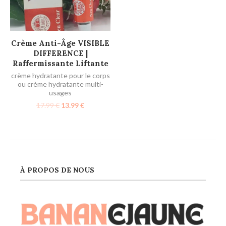
AJOUTER AU PANIER
Crème Anti-Âge VISIBLE
DIFFERENCE |
Raffermissante Liftante
crème hydratante pour le corps
ou crème hydratante multi-
usages
17.99
€
13.99
€
À PROPOS DE NOUS