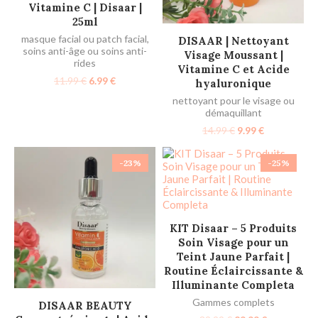
Vitamine C | Disaar |
25ml
AJOUTER AU PANIER
masque facial ou patch facial
,
DISAAR | Nettoyant
soins anti-âge ou soins anti-
Visage Moussant |
rides
Vitamine C et Acide
11.99
€
6.99
€
hyaluronique
nettoyant pour le visage ou
démaquillant
14.99
€
9.99
€
-23%
-25%
AJOUTER AU PANIER
KIT Disaar – 5 Produits
Soin Visage pour un
Teint Jaune Parfait |
Routine Éclaircissante &
Illuminante Completa
Gammes complets
AJOUTER AU PANIER
DISAAR BEAUTY