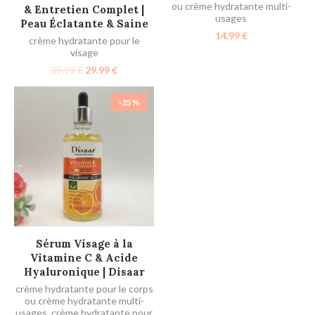
ou crème hydratante multi-
& Entretien Complet |
usages
Peau Éclatante & Saine
14.99
€
crème hydratante pour le
visage
39.99
€
29.99
€
-25%
AJOUTER AU PANIER
Sérum Visage à la
Vitamine C & Acide
Hyaluronique | Disaar
crème hydratante pour le corps
ou crème hydratante multi-
usages
,
crème hydratante pour