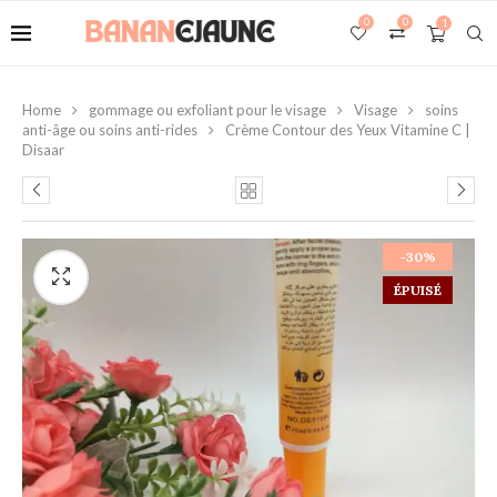
0
0
1
Home
gommage ou exfoliant pour le visage
Visage
soins
anti-âge ou soins anti-rides
Crème Contour des Yeux Vitamine C |
Disaar
-30%
ÉPUISÉ