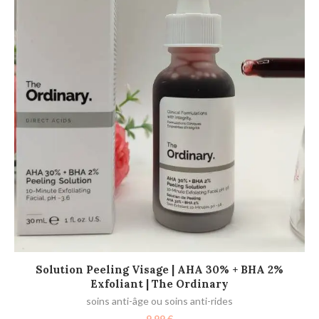
C
m
AJOUTER AU PANIER
Solution Peeling Visage | AHA 30% + BHA 2%
Exfoliant | The Ordinary
soins anti-âge ou soins anti-rides
9.99
€