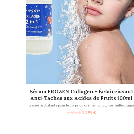
AJOUTER AU PANIER
Sérum FROZEN Collagen – Éclaircissant
Anti-Taches aux Acides de Fruits 100ml
crème hydratante pour le corps ou crème hydratante multi-usage
34.99
€
22.99
€