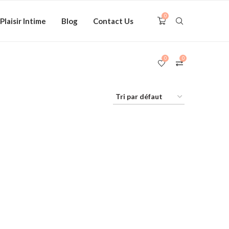
0
Plaisir Intime
Blog
Contact Us
0
0