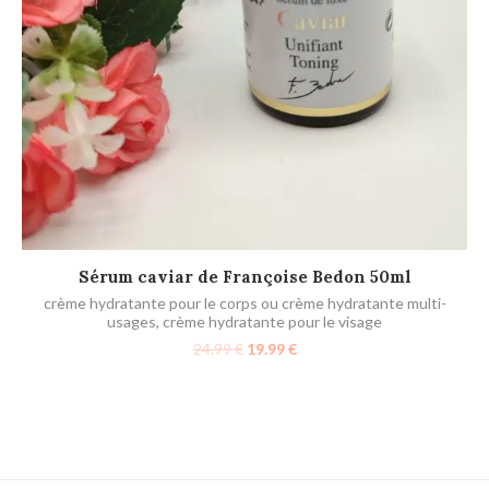
Sé
LIRE LA SUITE
Sérum caviar de Françoise Bedon 50ml
crème hydratante pour le corps ou crème hydratante multi-
usages
,
crème hydratante pour le visage
24.99
€
19.99
€