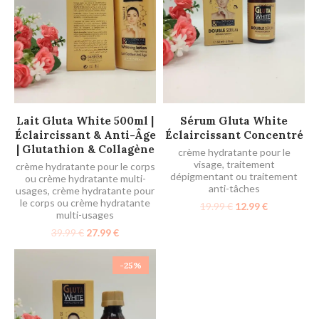
AJOUTER AU PANIER
AJOUTER AU PANIER
Lait Gluta White 500ml |
Sérum Gluta White
Éclaircissant & Anti-Âge
Éclaircissant Concentré
| Glutathion & Collagène
crème hydratante pour le
visage
,
traitement
crème hydratante pour le corps
dépigmentant ou traitement
ou crème hydratante multi-
anti-tâches
usages
,
crème hydratante pour
le corps ou crème hydratante
19.99
€
12.99
€
multi-usages
39.99
€
27.99
€
-25%