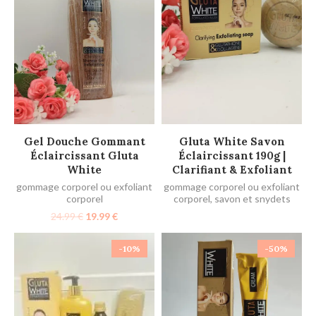
AJOUTER AU PANIER
LIRE LA SUITE
Gel Douche Gommant
Gluta White Savon
Éclaircissant Gluta
Éclaircissant 190g |
White
Clarifiant & Exfoliant
gommage corporel ou exfoliant
gommage corporel ou exfoliant
corporel
corporel
,
savon et snydets
24.99
€
19.99
€
-10%
-50%