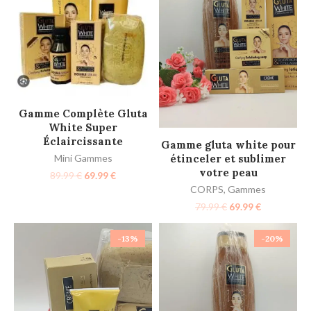
AJOUTER AU PANIER
Gamme Complète Gluta
White Super
Éclaircissante
AJOUTER AU PANIER
Gamme gluta white pour
étinceler et sublimer
Mini Gammes
votre peau
89.99
€
69.99
€
CORPS
,
Gammes
79.99
€
69.99
€
-13%
-20%