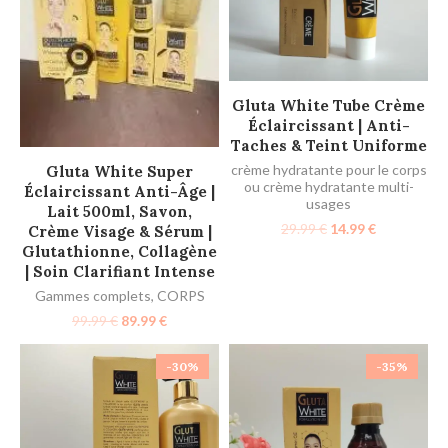
AJOUTER AU PANIER
Gluta White Tube Crème
Éclaircissant | Anti-
Taches & Teint Uniforme
AJOUTER AU PANIER
crème hydratante pour le corps
Gluta White Super
ou crème hydratante multi-
Éclaircissant Anti-Âge |
usages
Lait 500ml, Savon,
29.99
€
14.99
€
Crème Visage & Sérum |
Glutathionne, Collagène
| Soin Clarifiant Intense
Gammes complets
,
CORPS
99.99
€
89.99
€
-30%
-35%