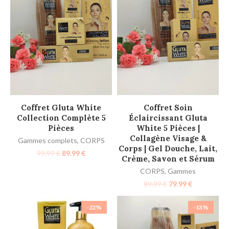
AJOUTER AU PANIER
AJOUTER AU PANIER
Coffret Gluta White
Coffret Soin
Collection Complète 5
Éclaircissant Gluta
Pièces
White 5 Pièces |
Collagène Visage &
Gammes complets
,
CORPS
Corps | Gel Douche, Lait,
99.99
€
89.99
€
Crème, Savon et Sérum
CORPS
,
Gammes
89.99
€
79.99
€
-22%
-13%