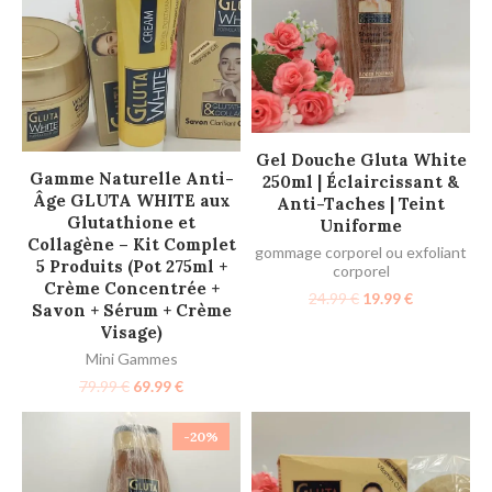
AJOUTER AU PANIER
Gel Douche Gluta White
AJOUTER AU PANIER
Gamme Naturelle Anti-
250ml | Éclaircissant &
Âge GLUTA WHITE aux
Anti-Taches | Teint
Glutathione et
Uniforme
Collagène – Kit Complet
gommage corporel ou exfoliant
5 Produits (Pot 275ml +
corporel
Crème Concentrée +
24.99
€
19.99
€
Savon + Sérum + Crème
Visage)
Mini Gammes
79.99
€
69.99
€
-20%