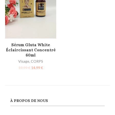
AJOUTER AU PANIER
Sérum Gluta White
Éclaircissant Concentré
60ml
Visage
,
CORPS
19.99
€
14.99
€
À PROPOS DE NOUS