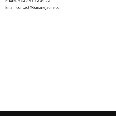
Phone: +33 7 49 72 54 52
Email: contact@bananejaune.com