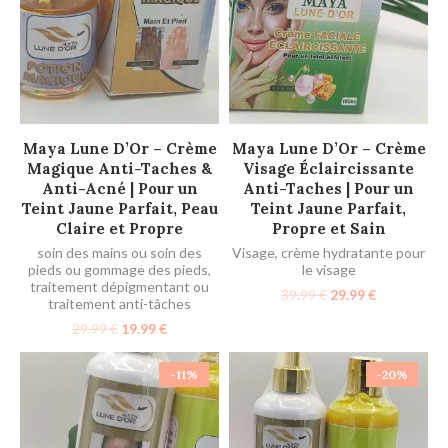
AJOUTER AU PANIER
AJOUTER AU PANIER
Maya Lune D’Or – Crème
Maya Lune D’Or – Crème
Magique Anti-Taches &
Visage Éclaircissante
Anti-Acné | Pour un
Anti-Taches | Pour un
Teint Jaune Parfait, Peau
Teint Jaune Parfait,
Claire et Propre
Propre et Sain
soin des mains ou soin des
Visage
,
crème hydratante pour
pieds ou gommage des pieds
,
le visage
traitement dépigmentant ou
39.99
€
29.99
€
traitement anti-tâches
29.99
€
19.99
€
-11%
-20%