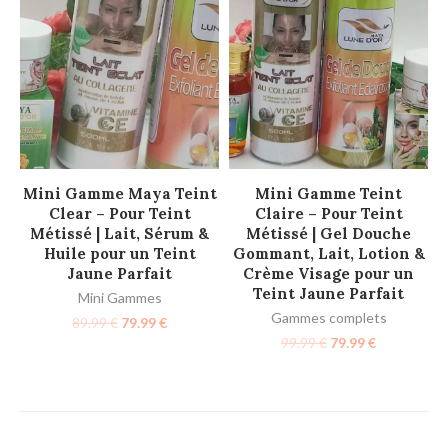
AJOUTER AU PANIER
AJOUTER AU PANIER
Mini Gamme Maya Teint
Mini Gamme Teint
Clear – Pour Teint
Claire – Pour Teint
Métissé | Lait, Sérum &
Métissé | Gel Douche
Huile pour un Teint
Gommant, Lait, Lotion &
Jaune Parfait
Crème Visage pour un
Teint Jaune Parfait
Mini Gammes
Gammes complets
89.99
€
79.99
€
99.99
€
79.99
€