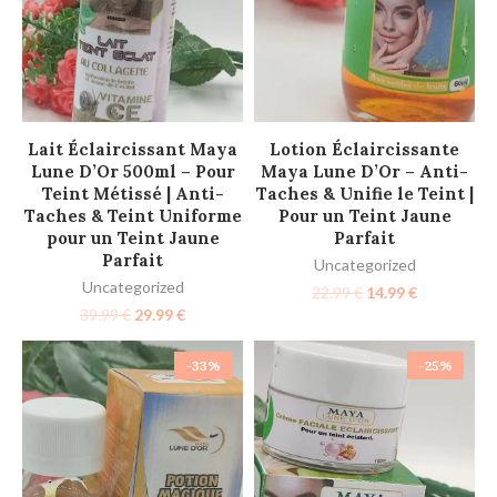
AJOUTER AU PANIER
AJOUTER AU PANIER
Lait Éclaircissant Maya
Lotion Éclaircissante
Lune D’Or 500ml – Pour
Maya Lune D’Or – Anti-
Teint Métissé | Anti-
Taches & Unifie le Teint |
Taches & Teint Uniforme
Pour un Teint Jaune
pour un Teint Jaune
Parfait
Parfait
Uncategorized
Uncategorized
22.99
€
14.99
€
39.99
€
29.99
€
-33%
-25%