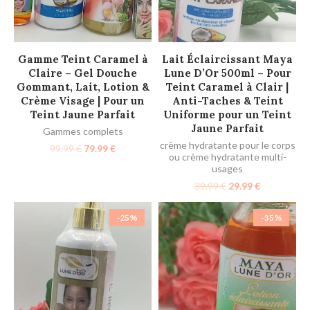
AJOUTER AU PANIER
AJOUTER AU PANIER
Gamme Teint Caramel à
Lait Éclaircissant Maya
Claire – Gel Douche
Lune D’Or 500ml – Pour
Gommant, Lait, Lotion &
Teint Caramel à Clair |
Crème Visage | Pour un
Anti-Taches & Teint
Teint Jaune Parfait
Uniforme pour un Teint
Jaune Parfait
Gammes complets
crème hydratante pour le corps
99.99
€
79.99
€
ou crème hydratante multi-
usages
39.99
€
29.99
€
-25%
-35%