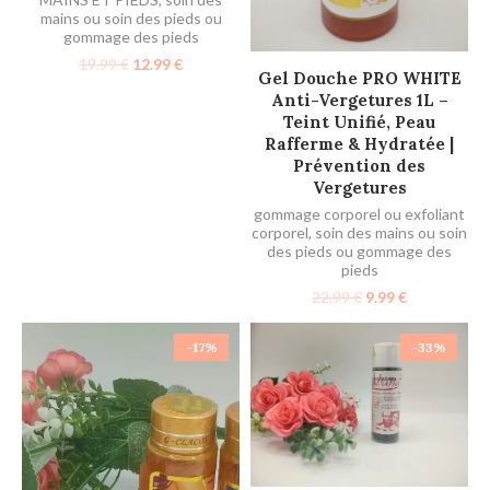
mains ou soin des pieds ou
gommage des pieds
19.99
€
12.99
€
AJOUTER AU PANIER
Gel Douche PRO WHITE
Anti-Vergetures 1L –
Teint Unifié, Peau
Rafferme & Hydratée |
Prévention des
Vergetures
gommage corporel ou exfoliant
corporel
,
soin des mains ou soin
des pieds ou gommage des
pieds
22.99
€
9.99
€
-17%
-33%