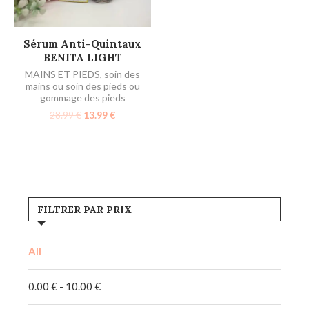
AJOUTER AU PANIER
Sérum Anti-Quintaux
BENITA LIGHT
MAINS ET PIEDS
,
soin des
mains ou soin des pieds ou
gommage des pieds
28.99
€
13.99
€
FILTRER PAR PRIX
All
0.00
€
-
10.00
€