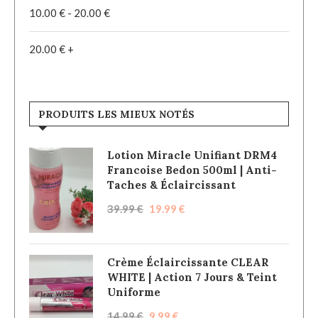
10.00
€
-
20.00
€
20.00
€
+
PRODUITS LES MIEUX NOTÉS
Lotion Miracle Unifiant DRM4
Francoise Bedon 500ml | Anti-
Taches & Éclaircissant
39.99
€
19.99
€
Crème Éclaircissante CLEAR
WHITE | Action 7 Jours & Teint
Uniforme
14.99
€
9.99
€