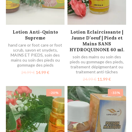
AJOUTER AU PANIER
AJOUTER AU PANIER
Lotion Anti-Quinto
Lotion Eclaircissante |
Supreme
Jaune D’oeuf | Pieds et
Mains SANS
hand care or foot care or foot
HYDROQUINONE 60 ml.
scrub
,
savon et snydets
,
MAINS ET PIEDS
,
soin des
soin des mains ou soin des
mains ou soin des pieds ou
pieds ou gommage des pieds
,
gommage des pieds
traitement dépigmentant ou
traitement anti-tâches
24.99
€
14.99
€
24.99
€
11.99
€
-20%
-33%