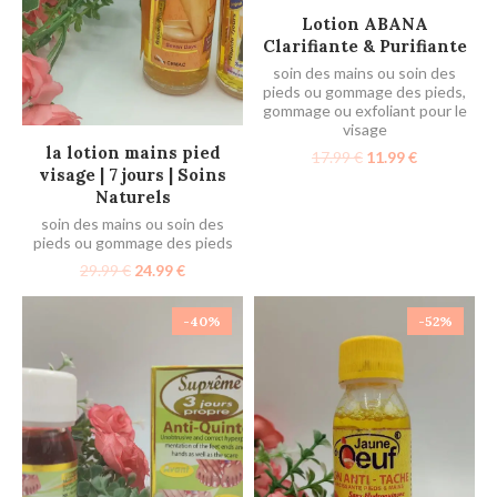
AJOUTER AU PANIER
Lotion ABANA
Clarifiante & Purifiante
soin des mains ou soin des
pieds ou gommage des pieds
,
gommage ou exfoliant pour le
visage
AJOUTER AU PANIER
la lotion mains pied
17.99
€
11.99
€
visage | 7 jours | Soins
Naturels
soin des mains ou soin des
pieds ou gommage des pieds
29.99
€
24.99
€
-40%
-52%