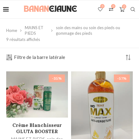
0
0
0
MAINS ET
soin des mains ou soin des pieds ou
Home
PIEDS
gommage des pieds
9 résultats affichés
Filtre de la barre latérale
-35%
-57%
AJOUTER AU PANIER
Crème Blanchisseur
GLUTA BOOSTER
MAINS ET PIEDS
,
soin des