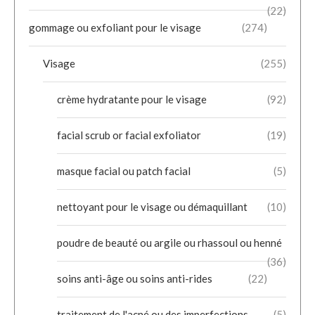
(22)
gommage ou exfoliant pour le visage
(274)
Visage
(255)
crème hydratante pour le visage
(92)
facial scrub or facial exfoliator
(19)
masque facial ou patch facial
(5)
nettoyant pour le visage ou démaquillant
(10)
poudre de beauté ou argile ou rhassoul ou henné
(36)
soins anti-âge ou soins anti-rides
(22)
traitement de l'acné ou des imperfections
(5)