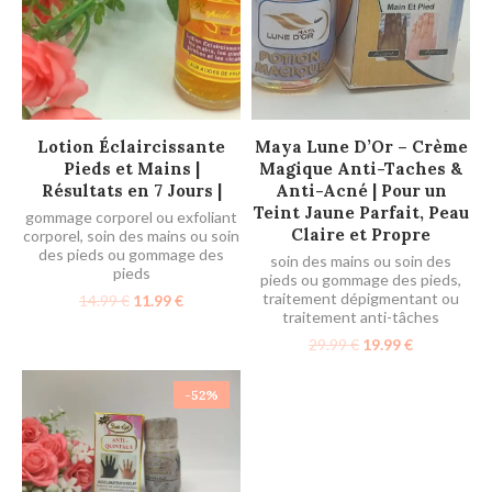
AJOUTER AU PANIER
AJOUTER AU PANIER
Lotion Éclaircissante
Maya Lune D’Or – Crème
Pieds et Mains |
Magique Anti-Taches &
Résultats en 7 Jours |
Anti-Acné | Pour un
Teint Jaune Parfait, Peau
gommage corporel ou exfoliant
Claire et Propre
corporel
,
soin des mains ou soin
des pieds ou gommage des
soin des mains ou soin des
pieds
pieds ou gommage des pieds
,
traitement dépigmentant ou
14.99
€
11.99
€
traitement anti-tâches
29.99
€
19.99
€
-52%