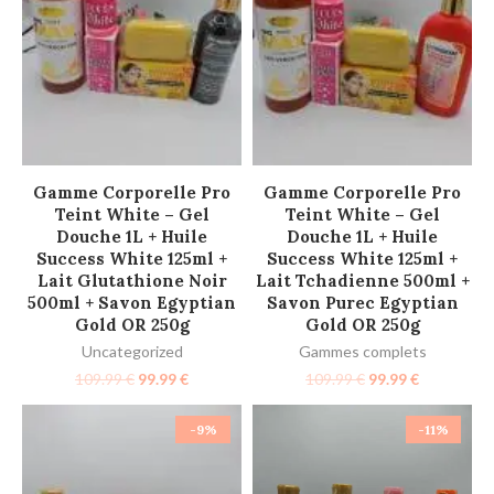
AJOUTER AU PANIER
AJOUTER AU PANIER
Gamme Corporelle Pro
Gamme Corporelle Pro
Teint White – Gel
Teint White – Gel
Douche 1L + Huile
Douche 1L + Huile
Success White 125ml +
Success White 125ml +
Lait Glutathione Noir
Lait Tchadienne 500ml +
500ml + Savon Egyptian
Savon Purec Egyptian
Gold OR 250g
Gold OR 250g
Uncategorized
Gammes complets
109.99
€
99.99
€
109.99
€
99.99
€
-9%
-11%