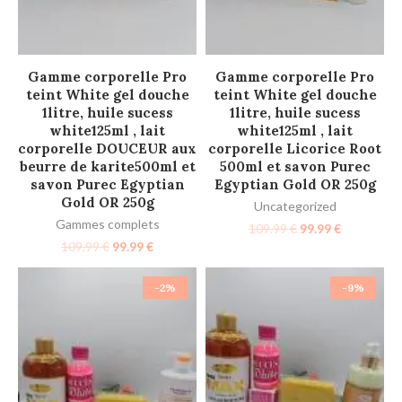
AJOUTER AU PANIER
AJOUTER AU PANIER
Gamme corporelle Pro
Gamme corporelle Pro
teint White gel douche
teint White gel douche
1litre, huile sucess
1litre, huile sucess
white125ml , lait
white125ml , lait
corporelle DOUCEUR aux
corporelle Licorice Root
beurre de karite500ml et
500ml et savon Purec
savon Purec Egyptian
Egyptian Gold OR 250g
Gold OR 250g
Uncategorized
Gammes complets
109.99
€
99.99
€
109.99
€
99.99
€
-2%
-9%