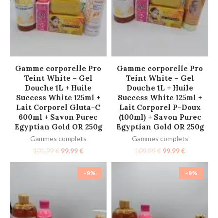
AJOUTER AU PANIER
AJOUTER AU PANIER
Gamme corporelle Pro
Gamme corporelle Pro
Teint White – Gel
Teint White – Gel
Douche 1L + Huile
Douche 1L + Huile
Success White 125ml +
Success White 125ml +
Lait Corporel Gluta-C
Lait Corporel P-Doux
600ml + Savon Purec
(100ml) + Savon Purec
Egyptian Gold OR 250g
Egyptian Gold OR 250g
Gammes complets
Gammes complets
101.99
€
99.99
€
109.99
€
99.99
€
-9%
-9%