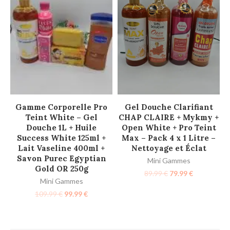
AJOUTER AU PANIER
AJOUTER AU PANIER
Gamme Corporelle Pro
Gel Douche Clarifiant
Teint White – Gel
CHAP CLAIRE + Mykmy +
Douche 1L + Huile
Open White + Pro Teint
Success White 125ml +
Max – Pack 4 x 1 Litre –
Lait Vaseline 400ml +
Nettoyage et Éclat
Savon Purec Egyptian
Mini Gammes
Gold OR 250g
89.99
€
79.99
€
Mini Gammes
109.99
€
99.99
€