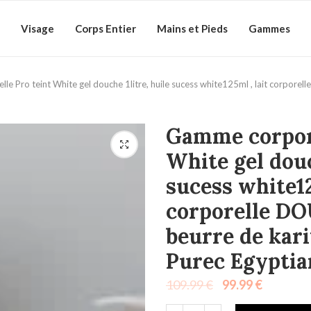
Visage
Corps Entier
Mains et Pieds
Gammes
e Pro teint White gel douche 1litre, huile sucess white125ml , lait corpor
Gamme corpore
White gel douc
sucess white12
corporelle D
beurre de kar
Purec Egyptia
109.99
€
99.99
€