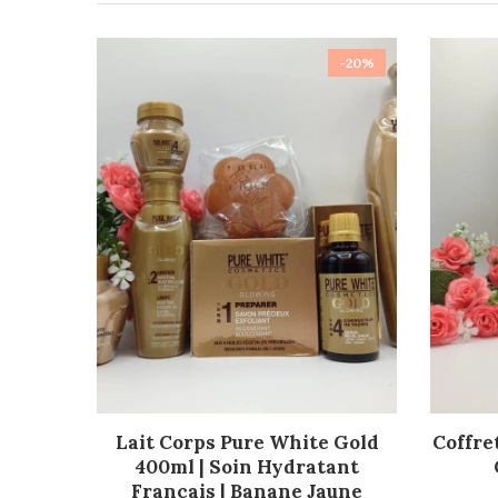
-20%
AJOUTER AU PANIER
Lait Corps Pure White Gold
Coffre
400ml | Soin Hydratant
Français | Banane Jaune