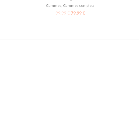
Gammes
,
Gammes complets
99.99
€
79.99
€