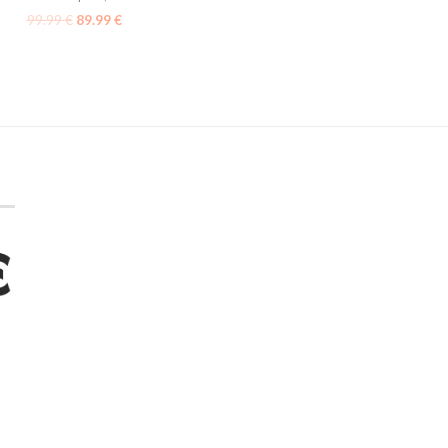
99.99
€
89.99
€