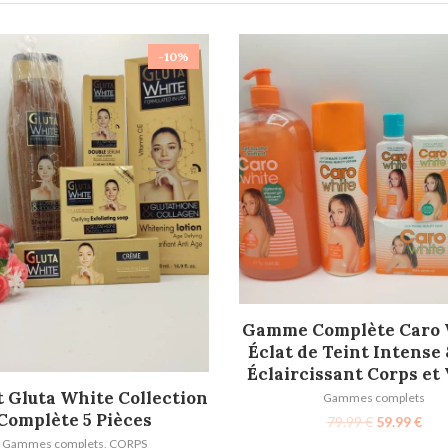
-10%
AJOUTER AU PANIER
Gamme Complète Caro W
Éclat de Teint Intense 
Éclaircissant Corps et
AJOUTER AU PANIER
t Gluta White Collection
Gammes complets
Complète 5 Pièces
79.99
€
59.99
€
Gammes complets
,
CORPS