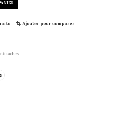
PANIER
haits
Ajouter pour comparer
anti taches