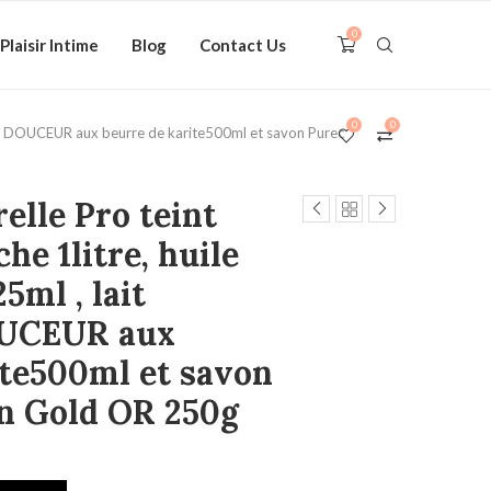
0
Plaisir Intime
Blog
Contact Us
0
0
elle DOUCEUR aux beurre de karite500ml et savon Purec
lle Pro teint
he 1litre, huile
5ml , lait
OUCEUR aux
ite500ml et savon
n Gold OR 250g