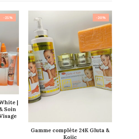
-25%
-20%
hite |
& Soin
 Visage
AJOUTER AU PANIER
Gamme complète 24K Gluta &
Kojic