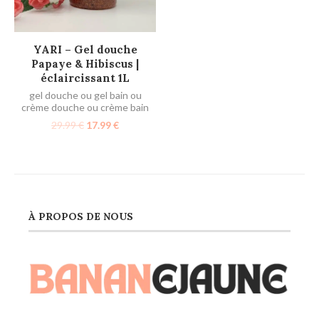
AJOUTER AU PANIER
YARI – Gel douche
Papaye & Hibiscus |
éclaircissant 1L
gel douche ou gel bain ou
crème douche ou crème bain
29.99
€
17.99
€
À PROPOS DE NOUS