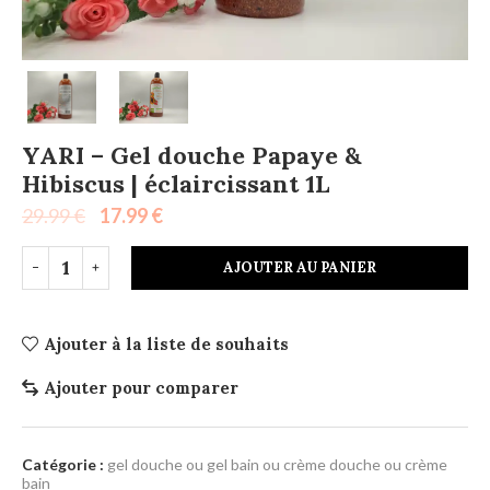
YARI – Gel douche Papaye &
Hibiscus | éclaircissant 1L
29.99
€
17.99
€
AJOUTER AU PANIER
Ajouter à la liste de souhaits
Ajouter pour comparer
Catégorie :
gel douche ou gel bain ou crème douche ou crème
bain