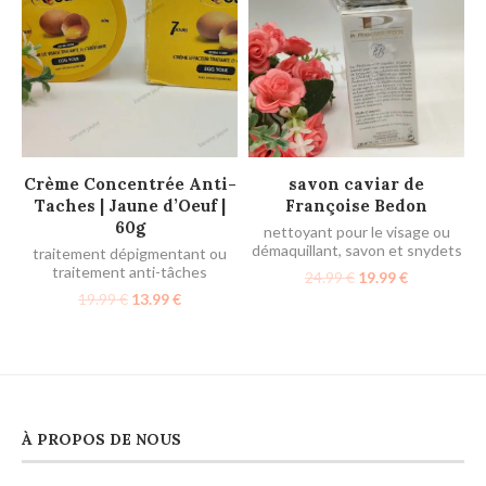
AJOUTER AU PANIER
AJOUTER AU PANIER
Crème Concentrée Anti-
savon caviar de
Taches | Jaune d’Oeuf |
Françoise Bedon
60g
nettoyant pour le visage ou
démaquillant
,
savon et snydets
traitement dépigmentant ou
traitement anti-tâches
24.99
€
19.99
€
19.99
€
13.99
€
À PROPOS DE NOUS