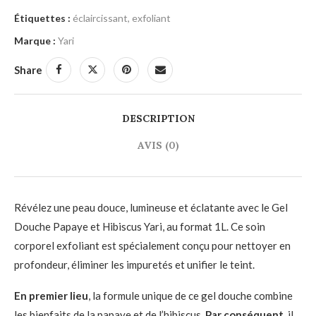
Étiquettes :
éclaircissant
,
exfoliant
Marque :
Yari
Share
DESCRIPTION
AVIS (0)
Révélez une peau douce, lumineuse et éclatante avec le Gel
Douche Papaye et Hibiscus Yari, au format 1L. Ce soin
corporel exfoliant est spécialement conçu pour nettoyer en
profondeur, éliminer les impuretés et unifier le teint.
En premier lieu
, la formule unique de ce gel douche combine
les bienfaits de la papaye et de l’hibiscus.
Par conséquent
, il