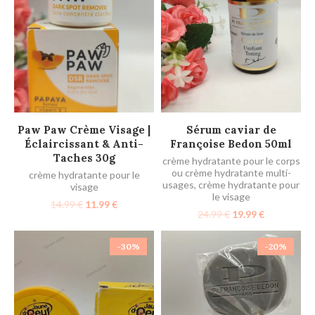
AJOUTER AU PANIER
LIRE LA SUITE
Paw Paw Crème Visage |
Sérum caviar de
Éclaircissant & Anti-
Françoise Bedon 50ml
Taches 30g
crème hydratante pour le corps
ou crème hydratante multi-
crème hydratante pour le
usages
,
crème hydratante pour
visage
le visage
14.99
€
11.99
€
24.99
€
19.99
€
-30%
-20%