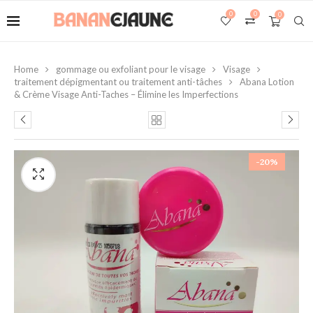
0
0
0
Home
gommage ou exfoliant pour le visage
Visage
traitement dépigmentant ou traitement anti-tâches
Abana Lotion
& Crème Visage Anti-Taches – Élimine les Imperfections
-20%