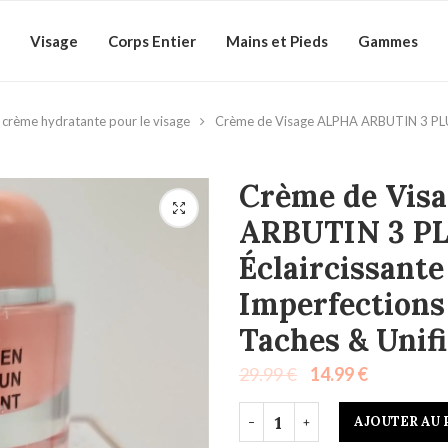
Visage
Corps Entier
Mains et Pieds
Gammes
crème hydratante pour le visage
Crème de Visage ALPHA ARBUTIN 3 PLUS 
Crème de Vis
ARBUTIN 3 PL
Éclaircissante
Imperfections
Taches & Unifi
29.99
€
14.99
€
AJOUTER AU 