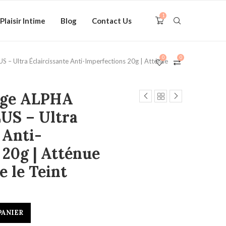
1
Plaisir Intime
Blog
Contact Us
0
0
– Ultra Éclaircissante Anti-Imperfections 20g | Atténue
age ALPHA
US – Ultra
 Anti-
 20g | Atténue
e le Teint
PANIER