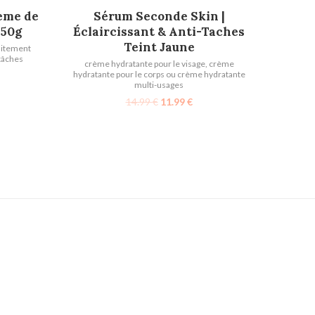
AJOUTER AU PANIER
eme de
Sérum Seconde Skin |
 50g
Éclaircissant & Anti-Taches
Teint Jaune
aitement
tâches
crème hydratante pour le visage
,
crème
hydratante pour le corps ou crème hydratante
multi-usages
14.99
€
11.99
€