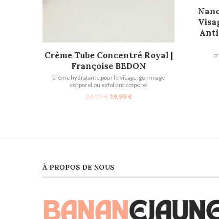
Nano
Visa
Anti
LIRE LA SUITE
Crème Tube Concentré Royal |
cr
Françoise BEDON
crème hydratante pour le visage
,
gommage
corporel ou exfoliant corporel
24.99
€
19.99
€
À PROPOS DE NOUS