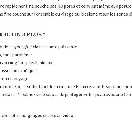
nètre rapidement, ne bouche pas les pores et convient même aux peaux 
une fine couche sur l’ensemble du visage ou localement sur les zones p
ARBUTIN 3 PLUS ?
mide = synergie éclaircissante puissante
s, sans parabènes
plus homogène, plus lumineux
rasses ou acnéiques
lé ou en voyage
-la à notre best-seller Double Concentré Éclaircissant Peau Jaune pou
mentaire. N’oubliez surtout pas de protéger votre peau avec une Crè
taches et témoignages clients en vidéo :