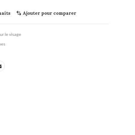
haits
Ajouter pour comparer
r le visage
hes