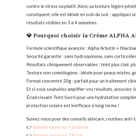
contre le stress oxydatif. Ainsi, sa texture légère pé
conséquent, elle est idéale en soin du soir : appliquez 
résultats visibles en 3 à 4 semaines.
💎 Pourquoi choisir la Crème ALPHA 
Formule scientifique avancée : Alpha Arbutin + Niacina
Sécurité garantie : sans hydroquinone, sans corticoïde
Résultats cliniquement observables : teint plus clair, 
Texture non comédogène : idéale pour peaux mixtes, g
Format concentré 20g : parfait pour un traitement cib
Et si vous souhaitez amplifier vos résultats, associez
Éclaircissant Teint Sucré pour une hydratation complé
protection solaire est inefficace à long terme !
Suivez-nous pour des conseils skincare, routines anti-
👉
Banane Jaune sur Facebook
👉
Banane Jaune sur TikTok