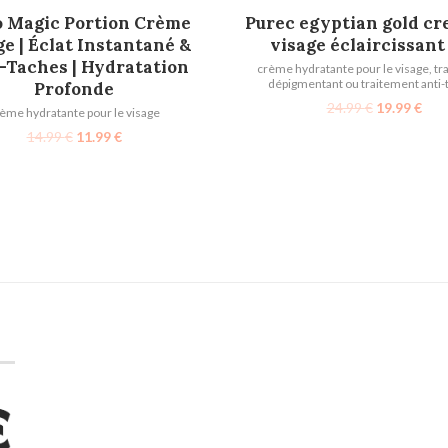
AJOUTER AU PANIER
AJOUTER AU PANIER
 Magic Portion Crème
Purec egyptian gold cr
ge | Éclat Instantané &
visage éclaircissant
-Taches | Hydratation
crème hydratante pour le visage
,
tr
dépigmentant ou traitement anti-
Profonde
24.99
€
19.99
€
ème hydratante pour le visage
14.99
€
11.99
€