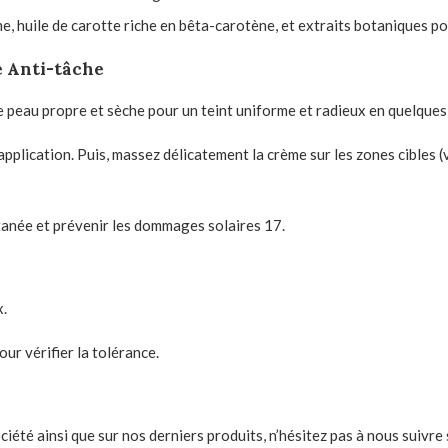
e, huile de carotte riche en bêta-carotène, et extraits botaniques po
e Anti-tâche
ne peau propre et sèche pour un teint uniforme et radieux en quelque
ication. Puis, massez délicatement la crème sur les zones cibles (vis
tanée et prévenir les dommages solaires 17.
x.
ur vérifier la tolérance.
été ainsi que sur nos derniers produits, n’hésitez pas à nous suivre