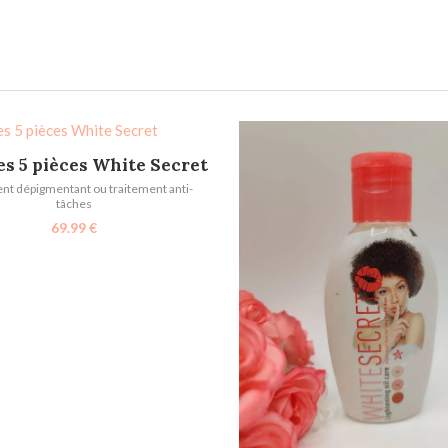
AJOUTER AU PANIER
 5 pièces White Secret
nt dépigmentant ou traitement anti-
tâches
69.99
€