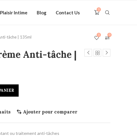
0
Plaisir Intime
Blog
Contact Us
0
0
ti-tâche | 135ml
me Anti-tâche |
PANIER
haits
Ajouter pour comparer
tant ou traitement anti-tâches