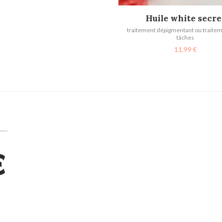
AJOUTER AU PANIER
Huile white secre
traitement dépigmentant ou traitem
tâches
11.99
€