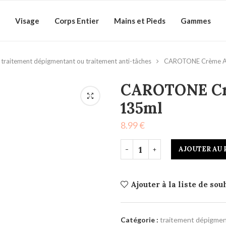
Visage
Corps Entier
Mains et Pieds
Gammes
traitement dépigmentant ou traitement anti-tâches
CAROTONE Crème An
CAROTONE Crè
135ml
8.99
€
AJOUTER AU 
Ajouter à la liste de sou
Catégorie :
traitement dépigmen