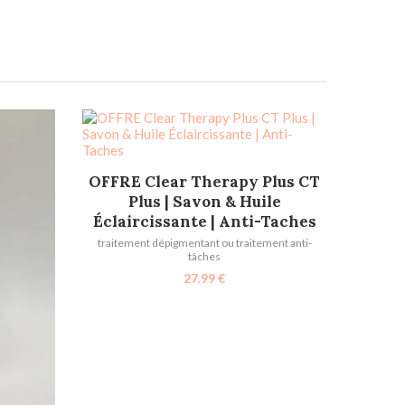
AJOUTER AU PANIER
OFFRE Clear Therapy Plus CT
Plus | Savon & Huile
Éclaircissante | Anti-Taches
traitement dépigmentant ou traitement anti-
tâches
27.99
€