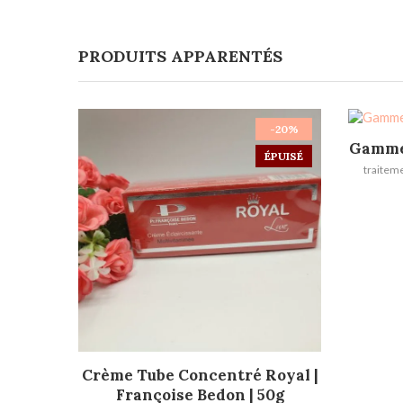
PRODUITS APPARENTÉS
-20%
Gammes
ÉPUISÉ
traiteme
LIRE LA SUITE
Crème Tube Concentré Royal |
Françoise Bedon | 50g