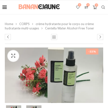
0
0
0
Home
CORPS
crème hydratante pour le corps ou crème
hydratante multi-usages
Centella Water Alcohol-Free Toner
-33%