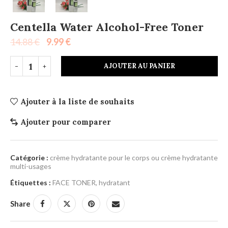
Centella Water Alcohol-Free Toner
14.88
€
9.99
€
AJOUTER AU PANIER
Ajouter à la liste de souhaits
Ajouter pour comparer
Catégorie :
crème hydratante pour le corps ou crème hydratante
multi-usages
Étiquettes :
FACE TONER
,
hydratant
Share