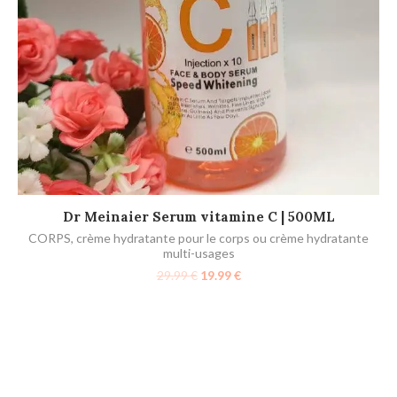
AJOUTER AU PANIER
Dr Meinaier Serum vitamine C | 500ML
CORPS
,
crème hydratante pour le corps ou crème hydratante
multi-usages
29.99
€
19.99
€