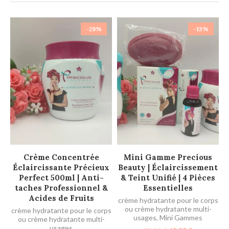
-29%
-13%
AJOUTER AU PANIER
AJOUTER AU PANIER
Crème Concentrée
Mini Gamme Precious
Éclaircissante Précieux
Beauty | Éclaircissement
Perfect 500ml | Anti-
& Teint Unifié | 4 Pièces
taches Professionnel &
Essentielles
Acides de Fruits
crème hydratante pour le corps
ou crème hydratante multi-
crème hydratante pour le corps
usages
,
Mini Gammes
ou crème hydratante multi-
usages