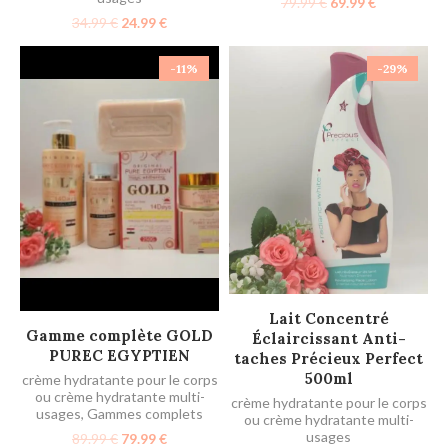
79.99
€
69.99
€
34.99
€
24.99
€
-11%
-29%
AJOUTER AU PANIER
Lait Concentré
AJOUTER AU PANIER
Gamme complète GOLD
Éclaircissant Anti-
PUREC EGYPTIEN
taches Précieux Perfect
500ml
crème hydratante pour le corps
ou crème hydratante multi-
crème hydratante pour le corps
usages
,
Gammes complets
ou crème hydratante multi-
usages
89.99
€
79.99
€