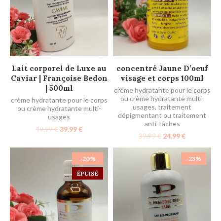
AJOUTER AU PANIER
AJOUTER AU PANIER
Lait corporel de Luxe au
concentré Jaune D’oeuf
Caviar | Françoise Bedon
visage et corps 100ml
| 500ml
crème hydratante pour le corps
ou crème hydratante multi-
crème hydratante pour le corps
usages
,
traitement
ou crème hydratante multi-
dépigmentant ou traitement
usages
anti-tâches
49.99
€
39.99
€
39.99
€
24.99
€
-20%
-23%
ÉPUISÉ