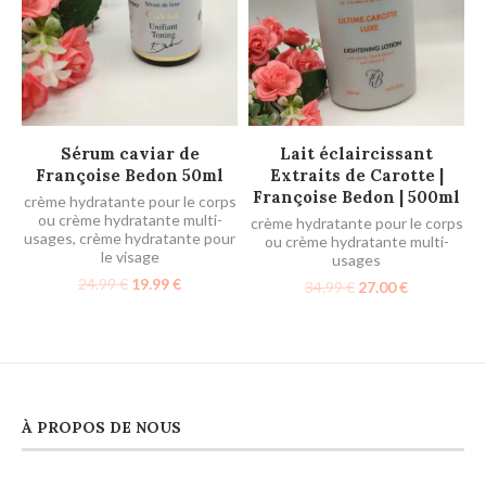
LIRE LA SUITE
AJOUTER AU PANIER
Sérum caviar de
Lait éclaircissant
Françoise Bedon 50ml
Extraits de Carotte |
Françoise Bedon | 500ml
crème hydratante pour le corps
ou crème hydratante multi-
crème hydratante pour le corps
usages
,
crème hydratante pour
ou crème hydratante multi-
le visage
usages
24.99
€
19.99
€
34.99
€
27.00
€
À PROPOS DE NOUS