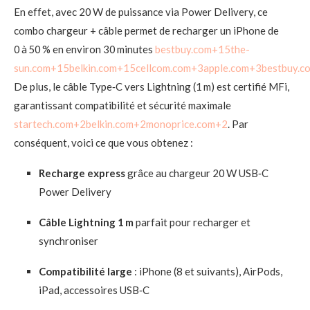
En effet, avec 20 W de puissance via Power Delivery, ce
combo chargeur + câble permet de recharger un iPhone de
0 à 50 % en environ 30 minutes
bestbuy.com
+15
the-
sun.com
+15
belkin.com
+15
cellcom.com
+3
apple.com
+3
bestbuy.c
De plus, le câble Type‑C vers Lightning (1 m) est certifié MFi,
garantissant compatibilité et sécurité maximale
startech.com
+2
belkin.com
+2
monoprice.com
+2
.
Par
conséquent, voici ce que vous obtenez :
Recharge express
grâce au chargeur 20 W USB‑C
Power Delivery
Câble Lightning 1 m
parfait pour recharger et
synchroniser
Compatibilité large
: iPhone (8 et suivants), AirPods,
iPad, accessoires USB‑C