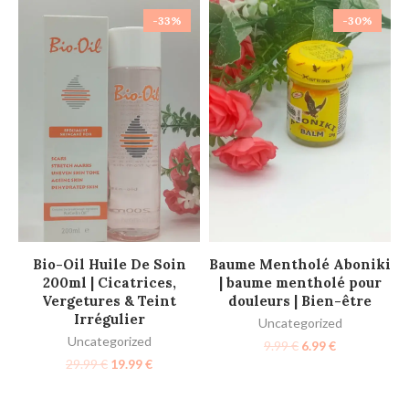
-33%
-30%
AJOUTER AU PANIER
AJOUTER AU PANIER
Bio-Oil Huile De Soin
Baume Mentholé Aboniki
200ml | Cicatrices,
| baume mentholé pour
Vergetures & Teint
douleurs | Bien-être
Irrégulier
Uncategorized
Uncategorized
9.99
€
6.99
€
29.99
€
19.99
€