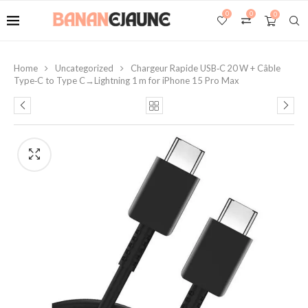
0
0
0
Home
Uncategorized
Chargeur Rapide USB‑C 20 W + Câble
Type‑C to Type C→Lightning 1 m for iPhone 15 Pro Max