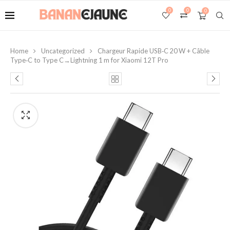
0
0
0
Home
Uncategorized
Chargeur Rapide USB‑C 20 W + Câble
Type‑C to Type C→Lightning 1 m for Xiaomi 12T Pro