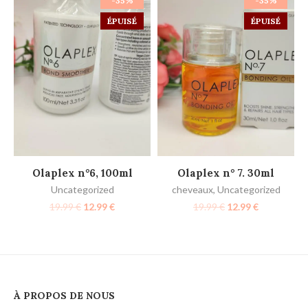
-35%
-35%
ÉPUISÉ
ÉPUISÉ
LIRE LA SUITE
LIRE LA SUITE
Olaplex n°6, 100ml
Olaplex n° 7. 30ml
Uncategorized
cheveaux
,
Uncategorized
19.99
€
12.99
€
19.99
€
12.99
€
À PROPOS DE NOUS