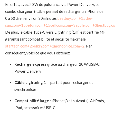
En effet, avec 20 W de puissance via Power Delivery, ce
combo chargeur + câble permet de recharger un iPhone de
0 à 50 % en environ 30 minutes
bestbuy.com
+15
the-
sun.com
+15
belkin.com
+15
cellcom.com
+3
apple.com
+3
bestbuy.c
De plus, le câble Type‑C vers Lightning (1 m) est certifié MFi,
garantissant compatibilité et sécurité maximale
startech.com
+2
belkin.com
+2
monoprice.com
+2
.
Par
conséquent, voici ce que vous obtenez :
Recharge express
grâce au chargeur 20 W USB‑C
Power Delivery
Câble Lightning 1 m
parfait pour recharger et
synchroniser
Compatibilité large
: iPhone (8 et suivants), AirPods,
iPad, accessoires USB‑C