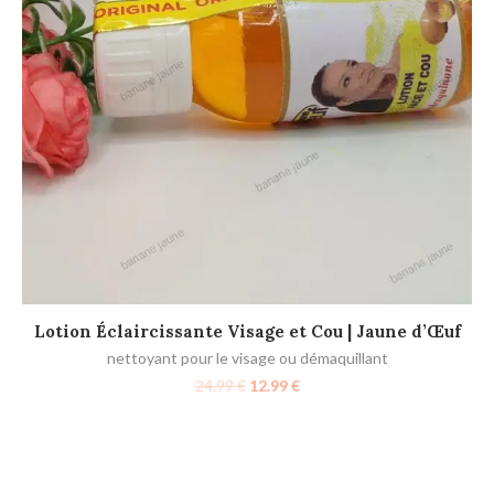
AJOUTER AU PANIER
Lotion Éclaircissante Visage et Cou | Jaune d’Œuf
nettoyant pour le visage ou démaquillant
24.99
€
12.99
€