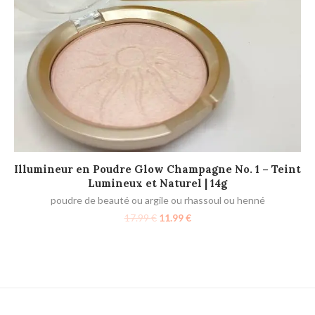
AJOUTER AU PANIER
Illumineur en Poudre Glow Champagne No. 1 – Teint
Lumineux et Naturel | 14g
poudre de beauté ou argile ou rhassoul ou henné
17.99
€
11.99
€