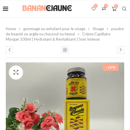
0
0
0
Home
gommage ou exfoliant pour le visage
Visage
poudre
de beauté ou argile ou rhassoul ou henné
Crème Capillaire
Morgan 100ml | Hydratant & Revitalisant | Soin Intense
-40%