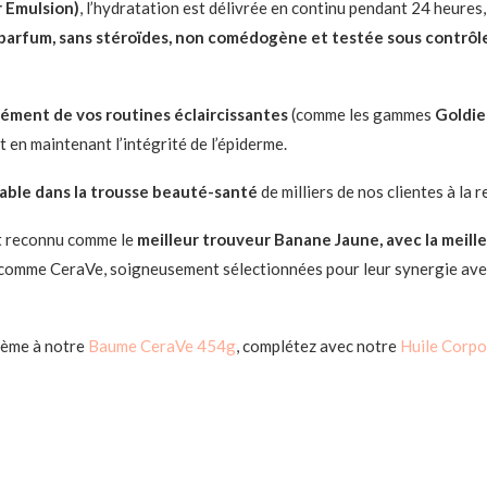
 Emulsion)
, l’hydratation est délivrée en continu pendant 24 heure
parfum, sans stéroïdes, non comédogène et testée sous contrô
ément de vos routines éclaircissantes
(comme les gammes
Goldie
 en maintenant l’intégrité de l’épiderme.
able dans la trousse beauté-santé
de milliers de nos clientes à la 
t reconnu comme le
meilleur trouveur Banane Jaune, avec la meille
 comme CeraVe, soigneusement sélectionnées pour leur synergie ave
rème à notre
Baume CeraVe 454g
, complétez avec notre
Huile Corpo