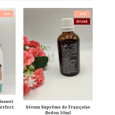
-29%
-20%
ÉPUISÉ
issant
LIRE LA SUITE
erfect
Sérum Suprême de Françoise
Bedon 50ml