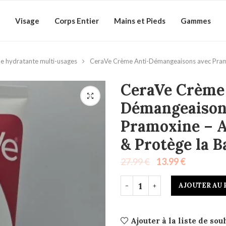
Visage
Corps Entier
Mains et Pieds
Gammes
e hydratante multi-usages
CeraVe Crème Anti-Démangeaisons avec Pramox
CeraVe Crème
Démangeaison
Pramoxine – A
& Protège la 
27.99
€
13.99
€
AJOUTER AU 
Ajouter à la liste de sou