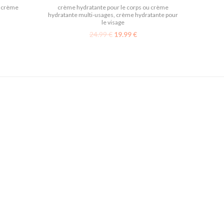
u crème
crème hydratante pour le corps ou crème
hydratante multi-usages
,
crème hydratante pour
le visage
24.99
€
19.99
€