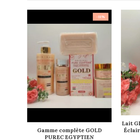
-11%
Lait G
AJOUTER AU PANIER
Éclair
Gamme complète GOLD
PUREC EGYPTIEN