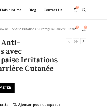
0
Plaisir Intime
Blog
Contact Us
0
0
ine – Apaise Irritations & Protège la Barrière Cutanée
 Anti-
s avec
paise Irritations
Barrière Cutanée
PANIER
haits
Ajouter pour comparer