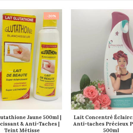
-20%
AJOUTER AU PANIER
AJOUTER AU PANIER
lutathione Jaune 500ml |
Lait Concentré Éclairc
cissant & Anti-Taches |
Anti-taches Précieux P
Teint Métisse
500ml