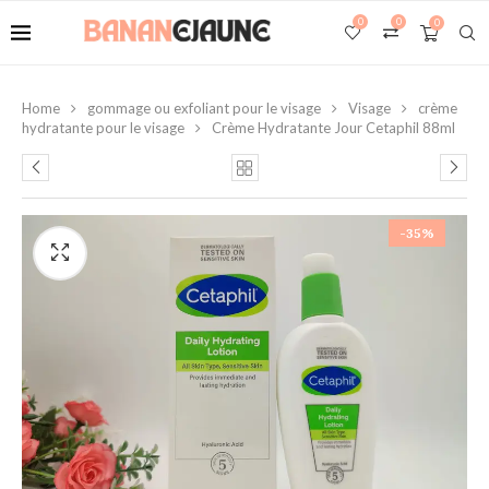
0
0
0
Home
gommage ou exfoliant pour le visage
Visage
crème
hydratante pour le visage
Crème Hydratante Jour Cetaphil 88ml
-35%