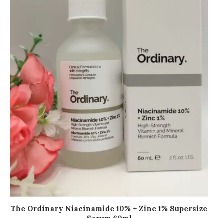
S
cr
AJOUTER AU PANIER
The Ordinary Niacinamide 10% + Zinc 1% Supersize