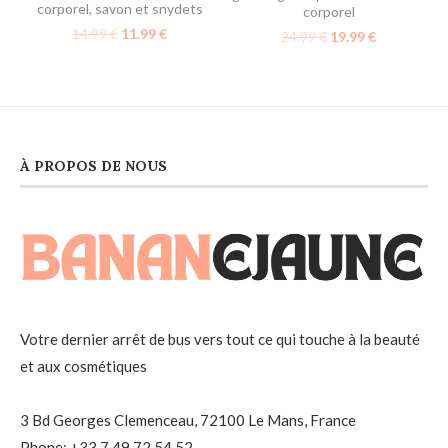
corporel
,
savon et snydets
corporel
14.99
€
11.99
€
24.99
€
19.99
€
À PROPOS DE NOUS
Votre dernier arrêt de bus vers tout ce qui touche à la beauté
et aux cosmétiques
3 Bd Georges Clemenceau, 72100 Le Mans, France
Phone: +33 7 49 72 54 52