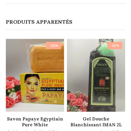
PRODUITS APPARENTÉS
-20%
-25%
AJOUTER AU PANIER
AJOUTER AU PANIER
Savon Papaye Egyptiain
Gel Douche
Pure White
Blanchissant IMAN 2L