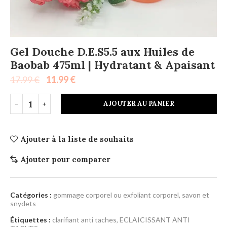
Gel Douche D.E.S5.5 aux Huiles de
Baobab 475ml | Hydratant & Apaisant
17.99
€
11.99
€
AJOUTER AU PANIER
Ajouter à la liste de souhaits
Ajouter pour comparer
Catégories :
gommage corporel ou exfoliant corporel
,
savon et
snydets
Étiquettes :
clarifiant anti taches
,
ECLAICISSANT ANTI