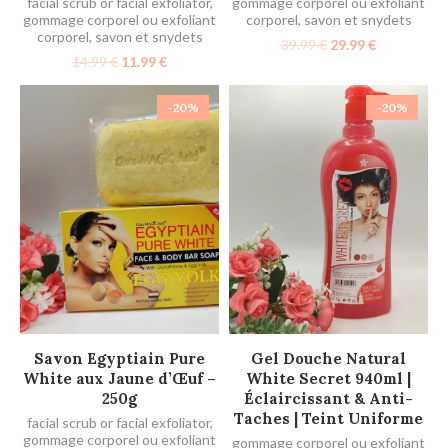
facial scrub or facial exfoliator
,
gommage corporel ou exfoliant
gommage corporel ou exfoliant
corporel
,
savon et snydets
corporel
,
savon et snydets
39.99
€
29.99
€
14.99
€
11.99
€
-20%
-20%
AJOUTER AU PANIER
AJOUTER AU PANIER
Savon Egyptiain Pure
Gel Douche Natural
White aux Jaune d’Œuf –
White Secret 940ml |
250g
Éclaircissant & Anti-
Taches | Teint Uniforme
facial scrub or facial exfoliator
,
gommage corporel ou exfoliant
gommage corporel ou exfoliant