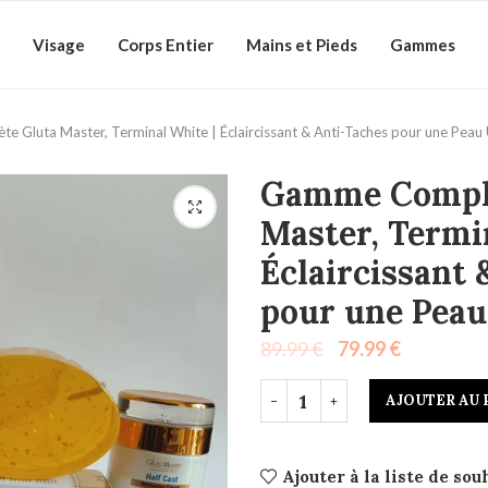
Visage
Corps Entier
Mains et Pieds
Gammes
 Gluta Master, Terminal White | Éclaircissant & Anti-Taches pour une Peau
Gamme Complè
Master, Termi
Éclaircissant 
pour une Pea
89.99
€
79.99
€
AJOUTER AU 
Ajouter à la liste de sou