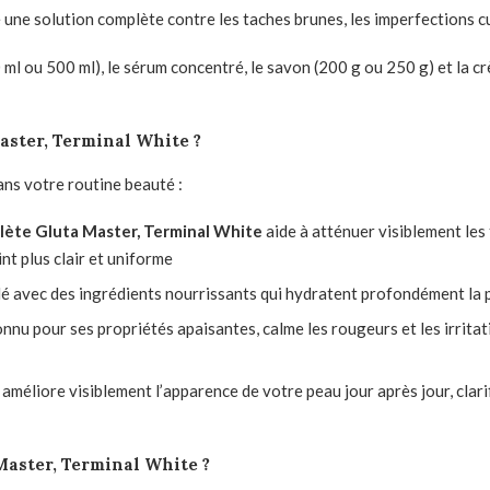
une solution complète contre les taches brunes, les imperfections cu
 ml ou 500 ml), le sérum concentré, le savon (200 g ou 250 g) et la c
ster, Terminal White ?
ns votre routine beauté :
te Gluta Master, Terminal White
aide à atténuer visiblement les
int plus clair et uniforme
lé avec des ingrédients nourrissants qui hydratent profondément la 
connu pour ses propriétés apaisantes, calme les rougeurs et les irrit
améliore visiblement l’apparence de votre peau jour après jour, clarif
aster, Terminal White ?