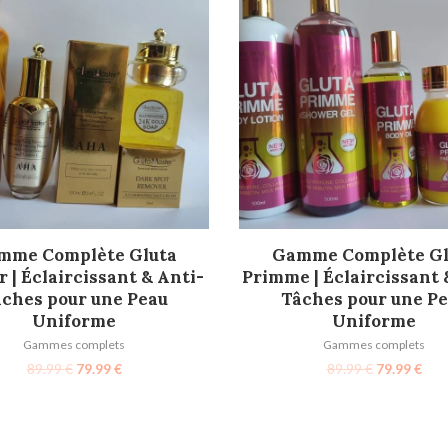
AJOUTER AU PANIER
AJOUTER AU PANIER
mme Complète Gluta
Gamme Complète Gl
 | Éclaircissant & Anti-
Primme | Éclaircissant 
ches pour une Peau
Tâches pour une P
Uniforme
Uniforme
Gammes complets
Gammes complets
89.99
€
79.99
€
89.99
€
79.99
€