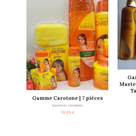
Ga
Master
Ta
AJOUTER AU PANIER
Gamme Carotone | 7 pièces
Gammes complets
79.99
€