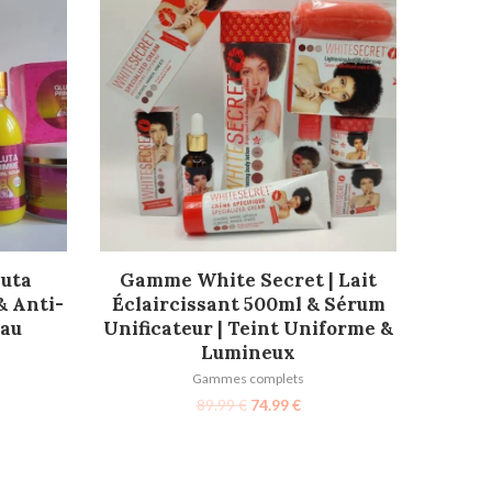
AJOUTER AU PANIER
uta
Gamme White Secret | Lait
& Anti-
Éclaircissant 500ml & Sérum
eau
Unificateur | Teint Uniforme &
Lumineux
Gammes complets
89.99
€
74.99
€