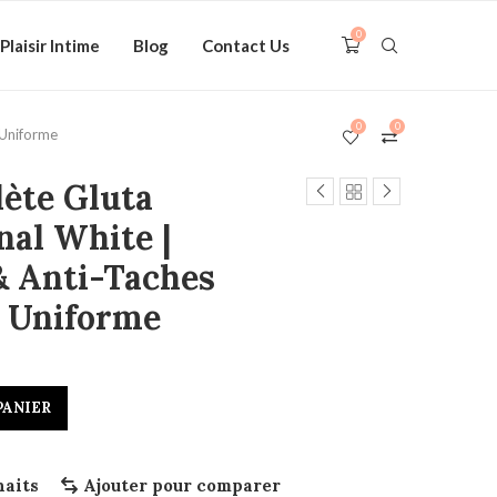
0
Plaisir Intime
Blog
Contact Us
0
0
 Uniforme
te Gluta
nal White |
& Anti-Taches
u Uniforme
PANIER
haits
Ajouter pour comparer