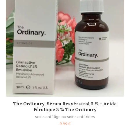
Mi
AJOUTER AU PANIER
The Ordinary, Sérum Resvératrol 3 % + Acide
Férulique 3 % The Ordinary
soins anti-âge ou soins anti-rides
9.99
€