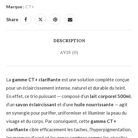
Marque :
CT+
Share
DESCRIPTION
AVIS (0)
La
gamme CT+ clarifiante
est une solution complète conçue
pour un éclaircissement intense, naturel et durable du teint.
En effet, ce trio puissant — composé d’un
lait corporel 500ml
,
d’un
savon éclaircissant
et d’une
huile nourrissante
— agit
en synergie pour purifier, uniformiser et illuminer la peau du
visage et du corps. Par conséquent, cette
gamme CT+
clarifiante
cible efficacement les taches, l’hyperpigmentation,
les marques d’acné et les zones sombres comme les aisselles,