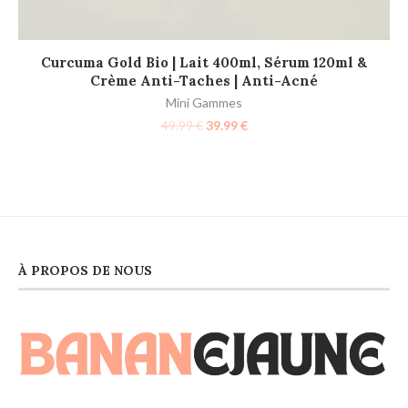
LIRE LA SUITE
Curcuma Gold Bio | Lait 400ml, Sérum 120ml &
Crème Anti-Taches | Anti-Acné
Mini Gammes
49.99
€
39.99
€
À PROPOS DE NOUS