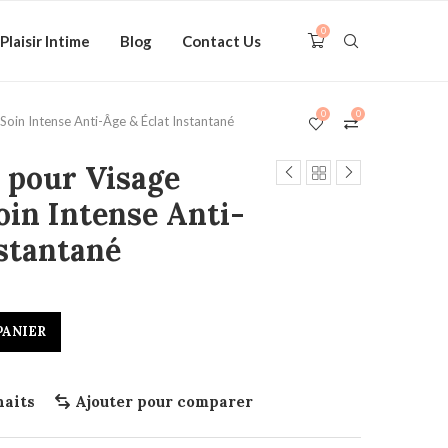
0
Plaisir Intime
Blog
Contact Us
0
0
Soin Intense Anti-Âge & Éclat Instantané
 pour Visage
oin Intense Anti-
nstantané
PANIER
haits
Ajouter pour comparer