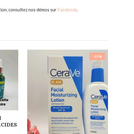
ction, consultez nos démos sur
Facebook
.
-35%
M
ACIDES