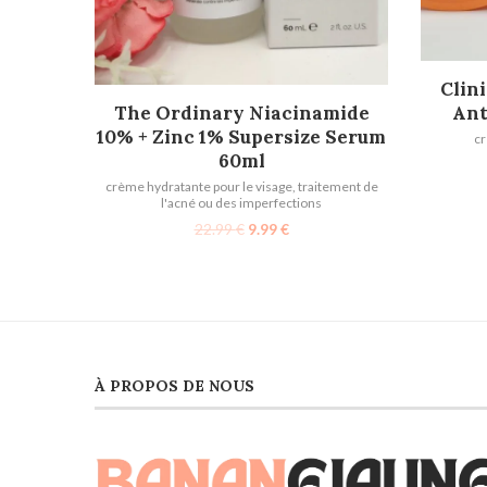
Clin
AJOUTER AU PANIER
Ant
The Ordinary Niacinamide
10% + Zinc 1% Supersize Serum
cr
60ml
crème hydratante pour le visage
,
traitement de
l'acné ou des imperfections
22.99
€
9.99
€
À PROPOS DE NOUS