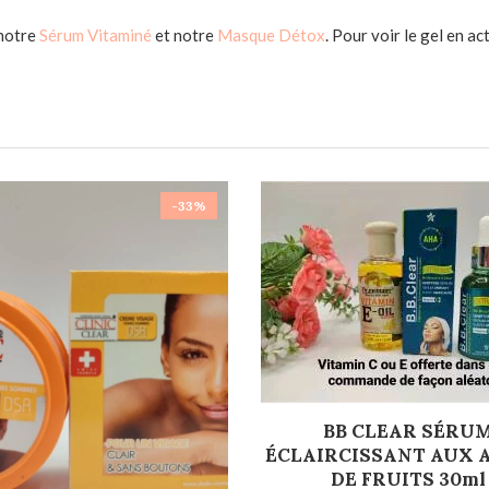
notre
Sérum Vitaminé
et notre
Masque Détox
. Pour voir le gel en a
-33%
AJOUTER AU PANIER
BB CLEAR SÉRU
ÉCLAIRCISSANT AUX 
DE FRUITS 30ml