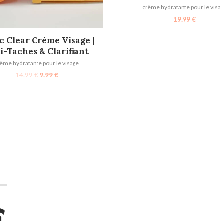
crème hydratante pour le vis
19.99
€
AJOUTER AU PANIER
ic Clear Crème Visage |
i-Taches & Clarifiant
ème hydratante pour le visage
14.99
€
9.99
€