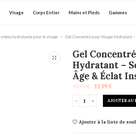
Visage
Corps Entier
Mains et Pieds
Gammes
crème hydratante pour le visage
Gel Concentré pour Visage Hydratant – 
Gel Concentré
Hydratant – S
Âge & Éclat I
19.99
€
11.99
€
AJOUTER AU 
Ajouter à la liste de sou