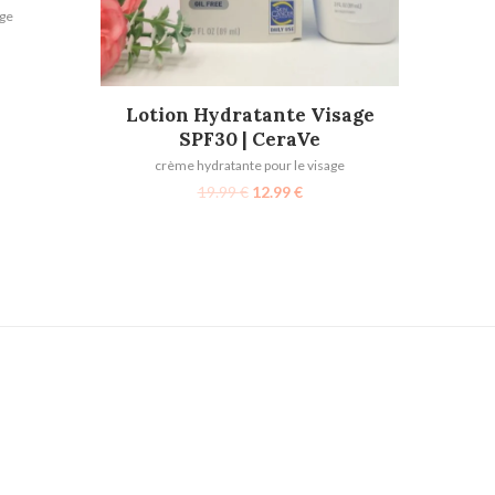
age
AJOUTER AU PANIER
Lotion Hydratante Visage
SPF30 | CeraVe
crème hydratante pour le visage
19.99
€
12.99
€