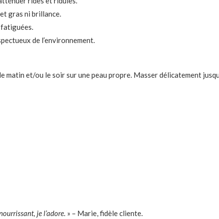
tténuer rides et ridules.
t gras ni brillance.
x fatiguées.
spectueux de l’environnement.
le matin et/ou le soir sur une peau propre. Masser délicatement jusq
ourrissant, je l’adore.
» – Marie, fidèle cliente.