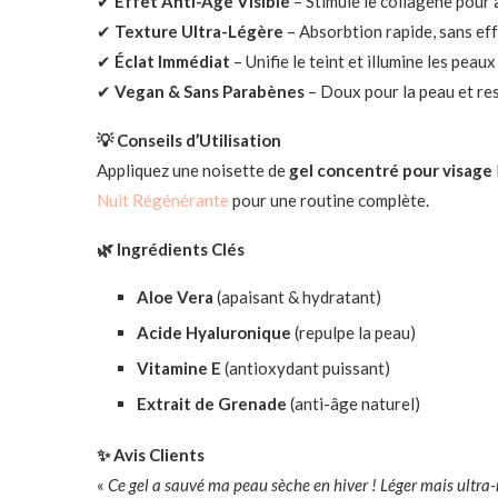
✔
Effet Anti-Âge Visible
– Stimule le collagène pour a
✔
Texture Ultra-Légère
– Absorbtion rapide, sans effe
✔
Éclat Immédiat
– Unifie le teint et illumine les peau
✔
Vegan & Sans Parabènes
– Doux pour la peau et re
💡 Conseils d’Utilisation
Appliquez une noisette de
gel concentré pour visage
Nuit Régénérante
pour une routine complète.
🌿 Ingrédients Clés
Aloe Vera
(apaisant & hydratant)
Acide Hyaluronique
(repulpe la peau)
Vitamine E
(antioxydant puissant)
Extrait de Grenade
(anti-âge naturel)
✨ Avis Clients
«
Ce gel a sauvé ma peau sèche en hiver ! Léger mais ultra-n