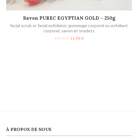
AJOUTER AU PANIER
Savon PUREC EGYPTIAN GOLD – 250g
facial scrub or facial exfoliator
,
gommage corporel ou exfoliant
corporel
,
savon et snydets
14.99
€
11.99
€
f
À PROPOS DE NOUS