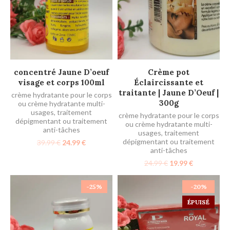
AJOUTER AU PANIER
AJOUTER AU PANIER
concentré Jaune D’oeuf
Crème pot
visage et corps 100ml
Éclaircissante et
traitante | Jaune D’Oeuf |
crème hydratante pour le corps
300g
ou crème hydratante multi-
usages
,
traitement
crème hydratante pour le corps
dépigmentant ou traitement
ou crème hydratante multi-
anti-tâches
usages
,
traitement
dépigmentant ou traitement
39.99
€
24.99
€
anti-tâches
24.99
€
19.99
€
-25%
-20%
ÉPUISÉ