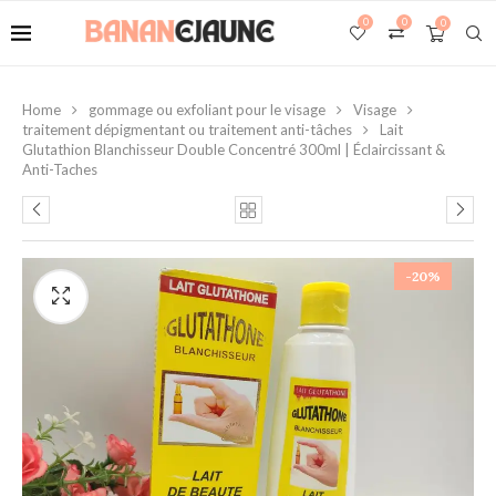
0
0
0
Home
gommage ou exfoliant pour le visage
Visage
traitement dépigmentant ou traitement anti-tâches
Lait
Glutathion Blanchisseur Double Concentré 300ml | Éclaircissant &
Anti-Taches
-20%