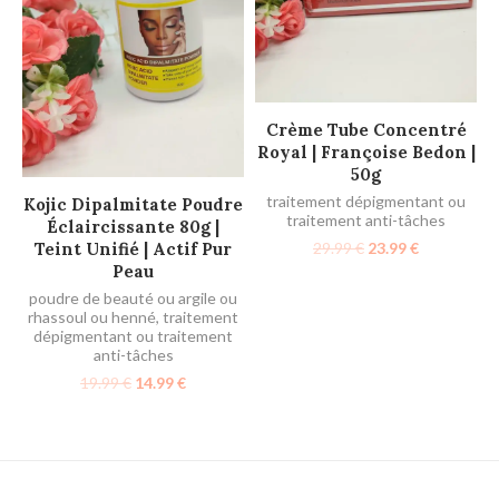
LIRE LA SUITE
Crème Tube Concentré
Royal | Françoise Bedon |
50g
AJOUTER AU PANIER
traitement dépigmentant ou
Kojic Dipalmitate Poudre
traitement anti-tâches
Éclaircissante 80g |
Teint Unifié | Actif Pur
29.99
€
23.99
€
Peau
poudre de beauté ou argile ou
rhassoul ou henné
,
traitement
dépigmentant ou traitement
anti-tâches
19.99
€
14.99
€