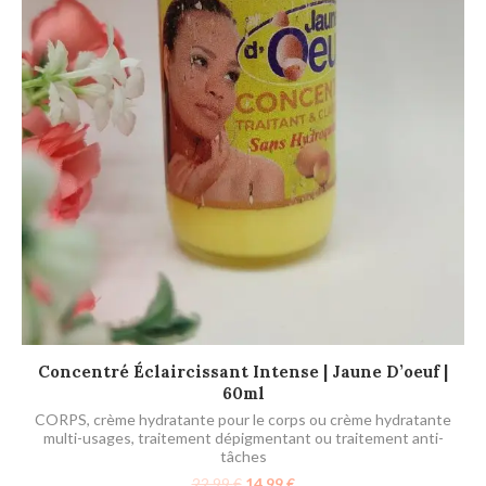
AJOUTER AU PANIER
Concentré Éclaircissant Intense | Jaune D’oeuf |
60ml
CORPS
,
crème hydratante pour le corps ou crème hydratante
multi-usages
,
traitement dépigmentant ou traitement anti-
tâches
22.99
€
14.99
€