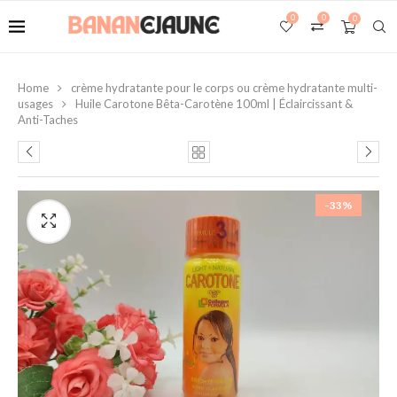
0
0
0
Home
crème hydratante pour le corps ou crème hydratante multi-
usages
Huile Carotone Bêta-Carotène 100ml | Éclaircissant &
Anti-Taches
-33%