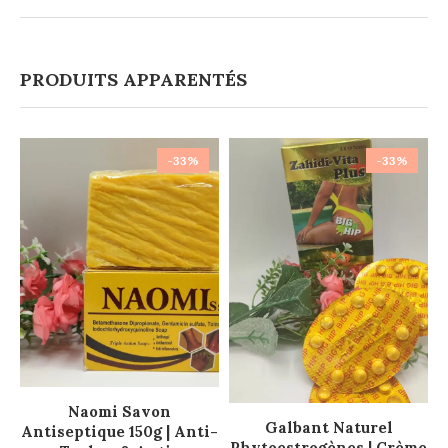
PRODUITS APPARENTÉS
-33%
-33%
AJOUTER AU PANIER
Naomi Savon
AJOUTER AU PANIER
Galbant Naturel
Antiseptique 150g | Anti-
Phytoestrogènes | Crème