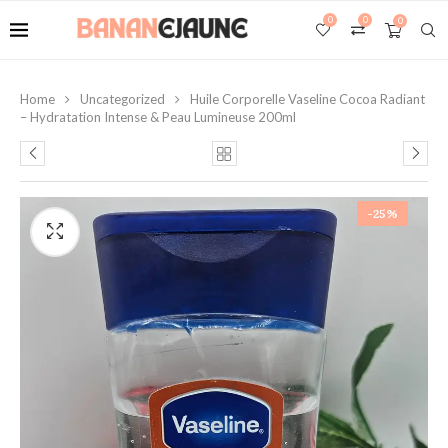
0
0
0
Home
Uncategorized
Huile Corporelle Vaseline Cocoa Radiant
– Hydratation Intense & Peau Lumineuse 200ml
-25%