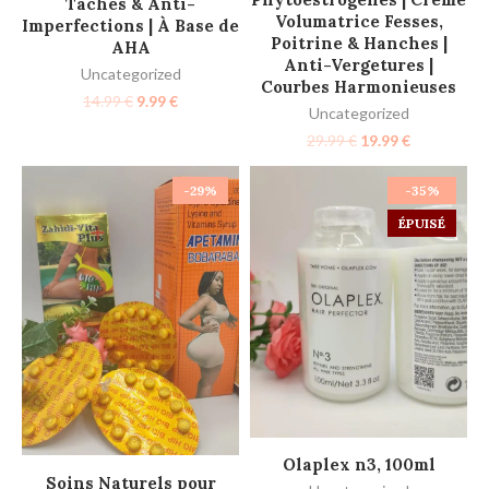
Taches & Anti-
Volumatrice Fesses,
Imperfections | À Base de
Poitrine & Hanches |
AHA
Anti-Vergetures |
Uncategorized
Courbes Harmonieuses
14.99
€
9.99
€
Uncategorized
29.99
€
19.99
€
-29%
-35%
ÉPUISÉ
LIRE LA SUITE
Olaplex n3, 100ml
AJOUTER AU PANIER
Soins Naturels pour