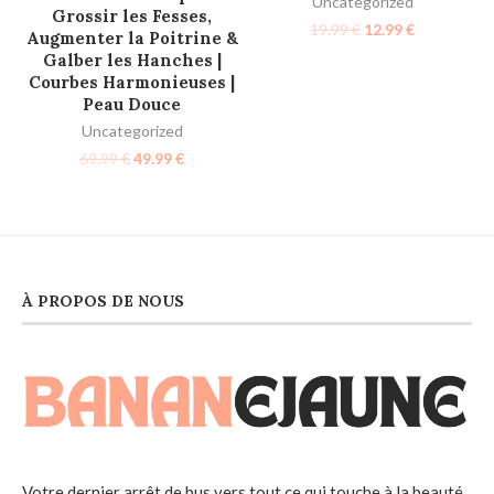
Uncategorized
Grossir les Fesses,
19.99
€
12.99
€
Augmenter la Poitrine &
Galber les Hanches |
Courbes Harmonieuses |
Peau Douce
Uncategorized
69.99
€
49.99
€
À PROPOS DE NOUS
Votre dernier arrêt de bus vers tout ce qui touche à la beauté