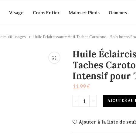
Visage
Corps Entier
Mains et Pieds
Gammes
e multi-usages
Huile Éclaircissante Anti-Taches Carotone – Soin Intensif 
Huile Éclairci
Taches Caroto
Intensif pour
11.99
€
AJOUTER AU 
Ajouter à la liste de sou