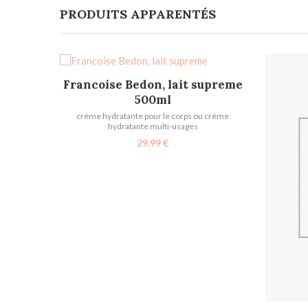
PRODUITS APPARENTÉS
AJOUTER AU PANIER
Francoise Bedon, lait supreme
500ml
crème hydratante pour le corps ou crème
hydratante multi-usages
29.99
€