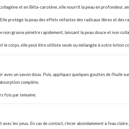
collagène et en Bêta-carotène, elle nourrit la peau en profondeur, am
 E
lle protège la peau des effets néfastes des radicaux libres et des r
e non grasse pénètre rapidement, laissant la peau douce et non colla
et le corps, elle peut être utilisée seule ou mélangée à votre lotion c
er avec un savon doux.
​ Puis, appliquez
quelques gouttes de l’huile su
 absorption complète.
rs fois par semaine.
t avec les yeux. En cas de contact, rincer abondamment à l’eau claire.