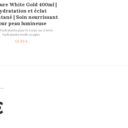
AJOUTER AU PANIER
Pure White Gold 400ml |
ydratation et éclat
tané | Soin nourrissant
our peau lumineuse
hydratante pour le corps ou crème
hydratante multi-usages
19.99
€