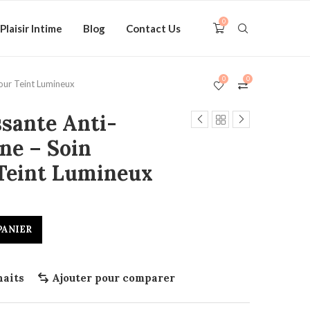
0
Plaisir Intime
Blog
Contact Us
0
0
pour Teint Lumineux
ssante Anti-
ne – Soin
 Teint Lumineux
PANIER
haits
Ajouter pour comparer