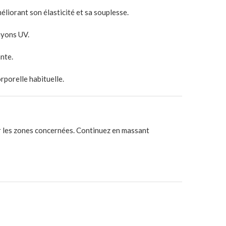
éliorant son élasticité et sa souplesse.
​
ayons UV.
nte.
orporelle habituelle.
r les zones concernées.
​ Continuez en massant