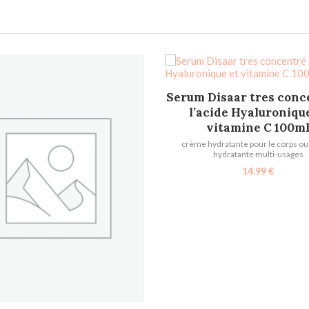
AJOUTER AU PANIER
Serum Disaar tres conc
l’acide Hyaluroniqu
vitamine C 100m
crème hydratante pour le corps o
hydratante multi-usages
14.99
€