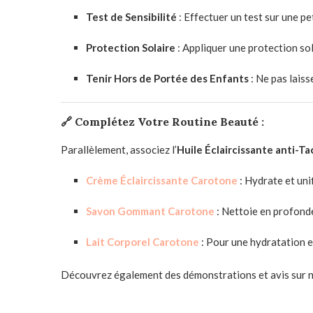
Test de Sensibilité
:
Effectuer un test sur une pe
Protection Solaire
:
Appliquer une protection so
Tenir Hors de Portée des Enfants
:
Ne pas laiss
🔗
Complétez Votre Routine Beauté :
Parallèlement, associez l’
Huile Éclaircissante anti-T
Crème Éclaircissante Carotone
:
Hydrate et unif
Savon Gommant Carotone
:
Nettoie en profondeu
Lait Corporel Carotone
:
Pour une hydratation et
Découvrez également des démonstrations et avis sur 