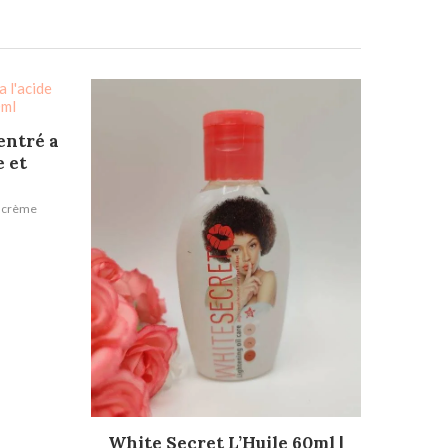
entré a
e et
l
u crème
AJOUTER AU PANIER
White Secret L’Huile 60ml |